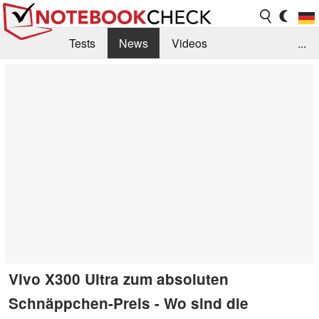
Tests
News
Videos
...
Benchmarks & Tech
Externe Tests
Kaufberatung
Deals
Suche
Jobs
Forum
Vivo X300 Ultra zum absoluten
Schnäppchen-Preis - Wo sind die