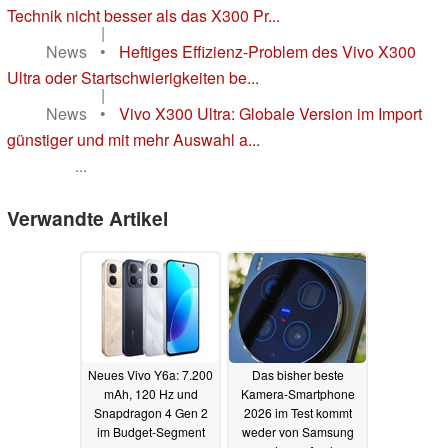
Technik nicht besser als das X300 Pr...
|
News
•
Heftiges Effizienz-Problem des Vivo X300
Ultra oder Startschwierigkeiten be...
|
News
•
Vivo X300 Ultra: Globale Version im Import
günstiger und mit mehr Auswahl a...
...
Verwandte Artikel
Neues Vivo Y6a: 7.200
Das bisher beste
mAh, 120 Hz und
Kamera-Smartphone
Snapdragon 4 Gen 2
2026 im Test kommt
im Budget-Segment
weder von Samsung