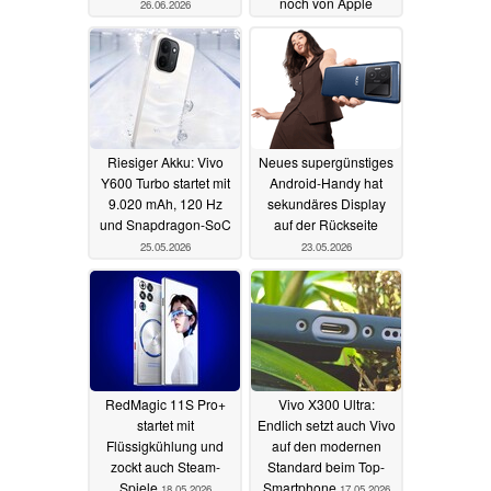
noch von Apple
26.06.2026
31.05.2026
Riesiger Akku: Vivo
Neues supergünstiges
Y600 Turbo startet mit
Android-Handy hat
9.020 mAh, 120 Hz
sekundäres Display
und Snapdragon-SoC
auf der Rückseite
25.05.2026
23.05.2026
RedMagic 11S Pro+
Vivo X300 Ultra:
startet mit
Endlich setzt auch Vivo
Flüssigkühlung und
auf den modernen
zockt auch Steam-
Standard beim Top-
Spiele
Smartphone
18.05.2026
17.05.2026