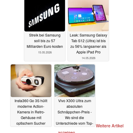
Streik bei Samsung
Leak: Samsung Galaxy
soll bis zu 57
Tab S12 (Ultra) ist bis
Milliarden Euro kosten
zu 56% langsamer als
Apple iPad Pro
15.05.2026
14.05.2026
Insta360 Go 3S hüllt
Vivo X300 Ultra zum
moderne Action-
absoluten
Kamera in Retro-
Schnäppchen-Preis -
Gehäuse mit
Wo sind die
optischem Sucher
Unterschiede vom Top-
Weitere Artikel
Smartphone beim
14.05.2026
anzeigen