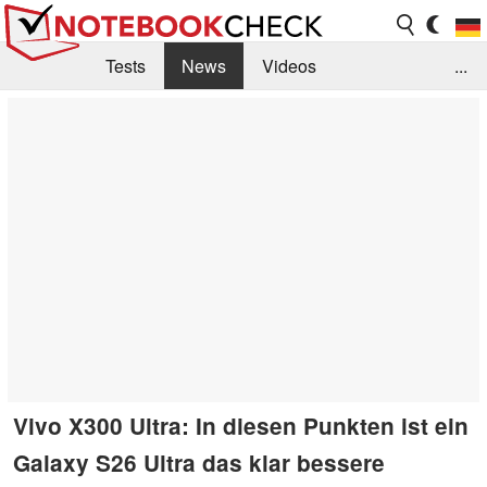
Tests
News
Videos
...
Benchmarks & Tech
Externe Tests
Kaufberatung
Deals
Suche
Jobs
Forum
Vivo X300 Ultra: In diesen Punkten ist ein
Galaxy S26 Ultra das klar bessere