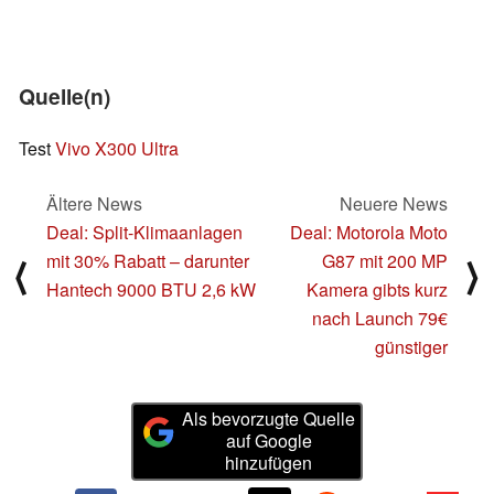
Quelle(n)
Test
Vivo X300 Ultra
Ältere News
Neuere News
Deal: Split-Klimaanlagen
Deal: Motorola Moto
mit 30% Rabatt – darunter
G87 mit 200 MP
⟨
⟩
Hantech 9000 BTU 2,6 kW
Kamera gibts kurz
nach Launch 79€
günstiger
Als bevorzugte Quelle
auf Google
hinzufügen