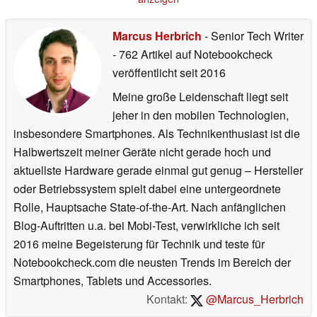
Import
14.05.2026
Marcus Herbrich
- Senior Tech Writer
- 762 Artikel auf Notebookcheck
veröffentlicht
seit 2016
Meine große Leidenschaft liegt seit
jeher in den mobilen Technologien,
insbesondere Smartphones. Als Technikenthusiast ist die
Halbwertszeit meiner Geräte nicht gerade hoch und
aktuellste Hardware gerade einmal gut genug – Hersteller
oder Betriebssystem spielt dabei eine untergeordnete
Rolle, Hauptsache State-of-the-Art. Nach anfänglichen
Blog-Auftritten u.a. bei Mobi-Test, verwirkliche ich seit
2016 meine Begeisterung für Technik und teste für
Notebookcheck.com die neusten Trends im Bereich der
Smartphones, Tablets und Accessories.
Kontakt:
@Marcus_Herbrich