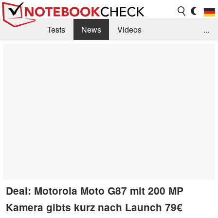
Tests
News
Videos
...
Benchmarks & Tech
Externe Tests
Kaufberatung
Deals
Suche
Jobs
Forum
Deal: Motorola Moto G87 mit 200 MP
Kamera gibts kurz nach Launch 79€