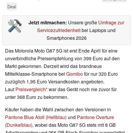
Deal
Jetzt mitmachen:
Unsere große
Umfrage zur
Servicezufriedenheit
bei Laptops und
Smartphones 2026
Das Motorola Moto G87 5G ist erst Ende April für eine
unverbindliche Preisempfehlung von 399 Euro auf den
Markt gekommen. Derzeit wird das brandneue
Mittelklasse-Smartphone bei
Gomibo
für nur 320 Euro
zuzüglich 1,95 Euro Versandkosten angeboten.
Laut
Preisvergleich
war das Gerät noch nie zuvor für
unter 368 Euro zu bekommen.
Käufer haben die Wahl zwischen den Versionen in
Pantone Blue Atoll (Hellblau)
und
Pantone Overture
(Dunkelblau)
, wobei das Moto G87 5G stets mit 8 GB
Arbeitsspeicher und 256 GB Flash-Speicher ausgestattet