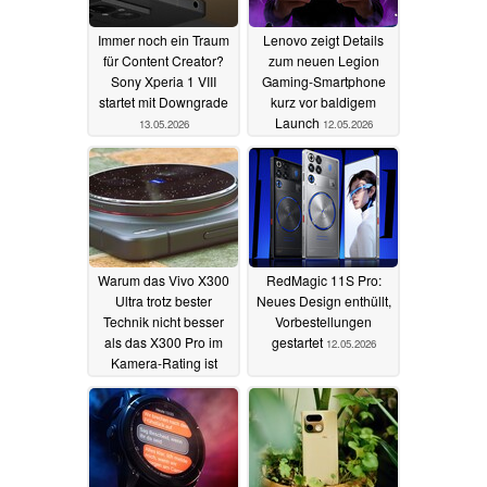
Immer noch ein Traum
Lenovo zeigt Details
für Content Creator?
zum neuen Legion
Sony Xperia 1 VIII
Gaming-Smartphone
startet mit Downgrade
kurz vor baldigem
Launch
13.05.2026
12.05.2026
Warum das Vivo X300
RedMagic 11S Pro:
Ultra trotz bester
Neues Design enthüllt,
Technik nicht besser
Vorbestellungen
als das X300 Pro im
gestartet
12.05.2026
Kamera-Rating ist
12.05.2026