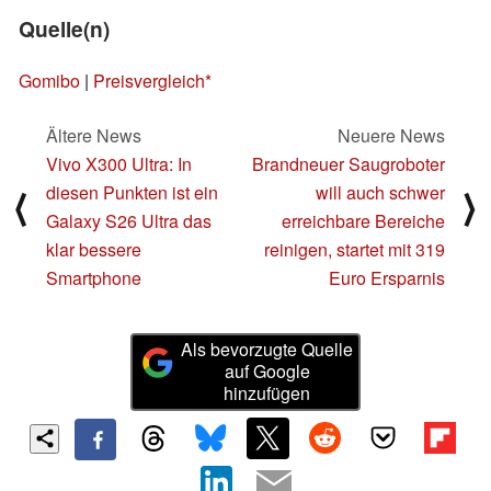
Quelle(n)
Gomibo
|
Preisvergleich
Ältere News
Neuere News
Vivo X300 Ultra: In
Brandneuer Saugroboter
diesen Punkten ist ein
will auch schwer
⟨
⟩
Galaxy S26 Ultra das
erreichbare Bereiche
klar bessere
reinigen, startet mit 319
Smartphone
Euro Ersparnis
Als bevorzugte Quelle
auf Google
hinzufügen