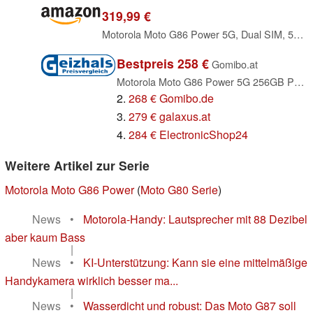
319,99 €
Motorola Moto G86 Power 5G, Dual SIM, 512GB 8GB RAM, Pantone Cosmic Sky
Bestpreis 258 €
Gomibo.at
Motorola Moto G86 Power 5G 256GB Pantone Spellbound
2.
268 € Gomibo.de
3.
279 € galaxus.at
4.
284 € ElectronicShop24
Weitere Artikel zur Serie
Motorola Moto G86 Power
(
Moto G80 Serie
)
News
•
Motorola-Handy: Lautsprecher mit 88 Dezibel
aber kaum Bass
|
News
•
KI-Unterstützung: Kann sie eine mittelmäßige
Handykamera wirklich besser ma...
|
News
•
Wasserdicht und robust: Das Moto G87 soll