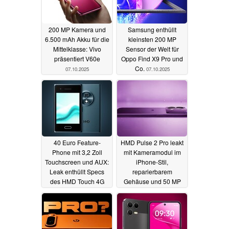
200 MP Kamera und
Samsung enthüllt
6.500 mAh Akku für die
kleinsten 200 MP
Mittelklasse: Vivo
Sensor der Welt für
präsentiert V60e
Oppo Find X9 Pro und
Co.
07.10.2025
07.10.2025
40 Euro Feature-
HMD Pulse 2 Pro leakt
Phone mit 3,2 Zoll
mit Kameramodul im
Touchscreen und AUX:
iPhone-Stil,
Leak enthüllt Specs
reparierbarem
des HMD Touch 4G
Gehäuse und 50 MP
Selfie-Kamera
07.10.2025
06.10.2025