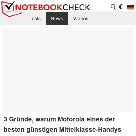
Tests
News
Videos
...
Benchmarks & Tech
Externe Tests
Kaufberatung
Deals
Suche
Jobs
Forum
3 Gründe, warum Motorola eines der
besten günstigen Mittelklasse-Handys