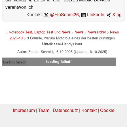
verantwortlich.
Kontakt:
@FloSchmi26
,
LinkedIn
,
Xing
>
Notebook Test, Laptop Test und News
>
News
>
Newsarchiv
>
News
2025-10
> 3 Gründe, warum Motorola eines der besten günstigen
Mittelklasse-Handys baut
Autor: Florian Schmitt, 6.10.2025 (Update: 6.10.2025)
loading failed!
loading failed!
Impressum
|
Team
|
Datenschutz
|
Kontakt
|
Cookie
Einstellungen
| 03.08.2026 20:15
* Beim Kauf über einen Affiliate-Link kann Notebookcheck eine Vergütung