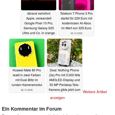
dbrand verhöhnt
Telekom T Phone 3 Pro
Apple, verwandelt
startet für 229 Euro mit
Google Pixel 10 Pro,
kostenlosen AI-Abos
Samsung Galaxy S25
im Wert von 329 Euro
Ultra und Co. in orange
06.10.2025
"Temu-iPhones"
06.10.2025
Huawei Mate 80 Pro
Deal: Nothing Phone
leakt in zwei Farben
(3a) Pro mit 3.000 Nits
mit Dual-Blitz im
AMOLED-Display und
runden Kameramodul
50 MP Periskop-Tele-
Kamera gibts jetzt zum
06.10.2025
Weitere Artikel
Bestpreis
06.10.2025
anzeigen
Ein Kommentar im Forum