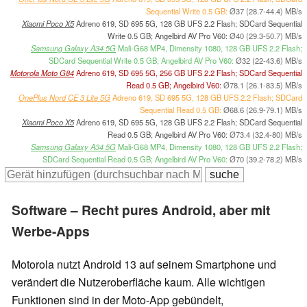
Sequential Write 0.5 GB:
Ø37 (28.7-44.4) MB/s
Xiaomi Poco X5
Adreno 619, SD 695 5G, 128 GB UFS 2.2 Flash; SDCard Sequential
Write 0.5 GB; Angelbird AV Pro V60:
Ø40 (29.3-50.7) MB/s
Samsung Galaxy A34 5G
Mali-G68 MP4, Dimensity 1080, 128 GB UFS 2.2 Flash;
SDCard Sequential Write 0.5 GB; Angelbird AV Pro V60:
Ø32 (22-43.6) MB/s
Motorola Moto G84
Adreno 619, SD 695 5G, 256 GB UFS 2.2 Flash; SDCard Sequential
Read 0.5 GB; Angelbird V60:
Ø78.1 (26.1-83.5) MB/s
OnePlus Nord CE 3 Lite 5G
Adreno 619, SD 695 5G, 128 GB UFS 2.2 Flash; SDCard
Sequential Read 0.5 GB:
Ø68.6 (26.9-79.1) MB/s
Xiaomi Poco X5
Adreno 619, SD 695 5G, 128 GB UFS 2.2 Flash; SDCard Sequential
Read 0.5 GB; Angelbird AV Pro V60:
Ø73.4 (32.4-80) MB/s
Samsung Galaxy A34 5G
Mali-G68 MP4, Dimensity 1080, 128 GB UFS 2.2 Flash;
SDCard Sequential Read 0.5 GB; Angelbird AV Pro V60:
Ø70 (39.2-78.2) MB/s
Software – Recht pures Android, aber mit
Werbe-Apps
Motorola nutzt Android 13 auf seinem Smartphone und
verändert die Nutzeroberfläche kaum. Alle wichtigen
Funktionen sind in der Moto-App gebündelt,