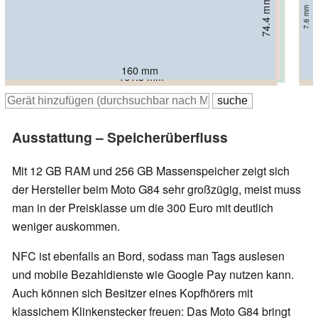
76.21 mm
74.4 mm
74.5 mm
78.1 mm
76 mm
7.98 mm
7.6 mm
7.5 mm
8.3 mm
8.2 mm
160 mm
162.9 mm
165.5 mm
165.88 mm
161.3 mm
Ausstattung – Speicherüberfluss
Mit 12 GB RAM und 256 GB Massenspeicher zeigt sich
der Hersteller beim Moto G84 sehr großzügig, meist muss
man in der Preisklasse um die 300 Euro mit deutlich
weniger auskommen.
NFC ist ebenfalls an Bord, sodass man Tags auslesen
und mobile Bezahldienste wie Google Pay nutzen kann.
Auch können sich Besitzer eines Kopfhörers mit
klassichem Klinkenstecker freuen: Das Moto G84 bringt