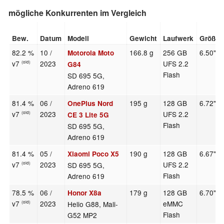
mögliche Konkurrenten im Vergleich
Bew.
Datum
Modell
Gewicht
Laufwerk
Größe
82.2 %
10 /
166.8 g
256 GB
6.50"
Motorola Moto
v7
2023
UFS 2.2
(old)
G84
Flash
SD 695 5G,
Adreno 619
81.4 %
06 /
195 g
128 GB
6.72"
OnePlus Nord
v7
2023
UFS 2.2
(old)
CE 3 Lite 5G
Flash
SD 695 5G,
Adreno 619
81.4 %
05 /
190 g
128 GB
6.67"
Xiaomi Poco X5
v7
2023
UFS 2.2
SD 695 5G,
(old)
Flash
Adreno 619
78.5 %
06 /
179 g
128 GB
6.70"
Honor X8a
v7
2023
eMMC
Helio G88, Mali-
(old)
Flash
G52 MP2