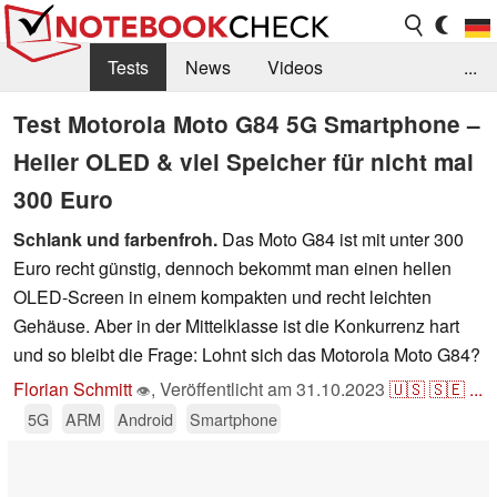
Tests
News
Videos
...
Benchmarks & Tech
Externe Tests
Test Motorola Moto G84 5G Smartphone –
Heller OLED & viel Speicher für nicht mal
Kaufberatung
Deals
Suche
Jobs
300 Euro
Forum
Schlank und farbenfroh.
Das Moto G84 ist mit unter 300
Euro recht günstig, dennoch bekommt man einen hellen
OLED-Screen in einem kompakten und recht leichten
Gehäuse. Aber in der Mittelklasse ist die Konkurrenz hart
und so bleibt die Frage: Lohnt sich das Motorola Moto G84?
Florian Schmitt
,
Veröffentlicht am
31.10.2023
🇺🇸
🇸🇪
...
👁
5G
ARM
Android
Smartphone