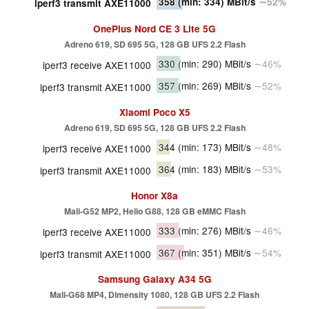
358
(min: 334)
MBit/s
∼52%
iperf3 transmit AXE11000
OnePlus Nord CE 3 Lite 5G
Adreno 619, SD 695 5G, 128 GB UFS 2.2 Flash
330
(min: 290)
MBit/s
∼46%
iperf3 receive AXE11000
357
(min: 269)
MBit/s
∼52%
iperf3 transmit AXE11000
Xiaomi Poco X5
Adreno 619, SD 695 5G, 128 GB UFS 2.2 Flash
344
(min: 173)
MBit/s
∼48%
iperf3 receive AXE11000
364
(min: 183)
MBit/s
∼53%
iperf3 transmit AXE11000
Honor X8a
Mali-G52 MP2, Helio G88, 128 GB eMMC Flash
333
(min: 276)
MBit/s
∼46%
iperf3 receive AXE11000
367
(min: 351)
MBit/s
∼54%
iperf3 transmit AXE11000
Samsung Galaxy A34 5G
Mali-G68 MP4, Dimensity 1080, 128 GB UFS 2.2 Flash