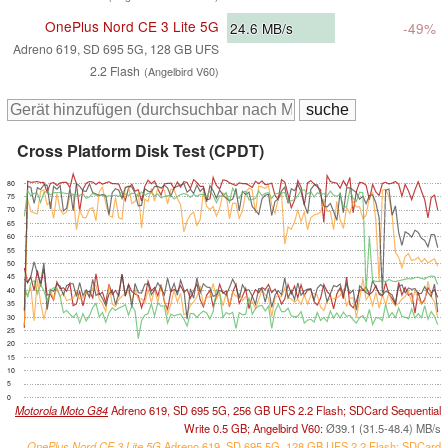
OnePlus Nord CE 3 Lite 5G
24.6
MB/s
-49%
Adreno 619, SD 695 5G, 128 GB UFS
2.2 Flash
(Angelbird V60)
Cross Platform Disk Test (CPDT)
80
75
70
65
60
55
50
45
40
35
30
25
20
15
10
5
0
Motorola Moto G84
Adreno 619, SD 695 5G, 256 GB UFS 2.2 Flash; SDCard Sequential
Write 0.5 GB; Angelbird V60:
Ø39.1 (31.5-48.4) MB/s
OnePlus Nord CE 3 Lite 5G
Adreno 619, SD 695 5G, 128 GB UFS 2.2 Flash; SDCard