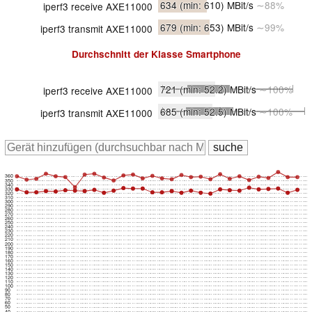
634
(min: 610)
MBit/s
∼88%
iperf3 receive AXE11000
679
(min: 653)
MBit/s
∼99%
iperf3 transmit AXE11000
Durchschnitt der Klasse
Smartphone
721
(min: 52.2)
MBit/s
∼100%
iperf3 receive AXE11000
685
(min: 52.5)
MBit/s
∼100%
iperf3 transmit AXE11000
360
350
340
330
320
310
300
290
280
270
260
250
240
230
220
210
200
190
180
170
160
150
140
130
120
110
100
90
80
70
60
50
40