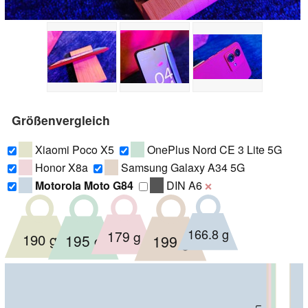
Größenvergleich
Xiaomi Poco X5
OnePlus Nord CE 3 Lite 5G
Honor X8a
Samsung Galaxy A34 5G
Motorola Moto G84
DIN A6
❌
166.8 g
179 g
190 g
195 g
199 g