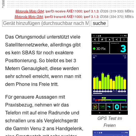
30
20
10
0
Motorola Moto G84
; iperf3 receive AXE11000; iperf 3.1.3:
Ø326 (319-333) MBit/s
Motorola Moto G84
; iperf3 transmit AXE11000; iperf 3.1.3:
Ø358 (334-370) MBit/s
Das Ortungsmodul unterstützt viele
Satellitennetzwerke, allerdings gibt
es kein SBAS für noch exaktere
Positionierung. So bleibt es bei 3
Metern Genauigkeit, diese werden
sehr schnell erreicht, wenn man mit
dem Phone ins Freie tritt.
Für genauere Aussagen mit
Praxisbezug, nehmen wir das
Telefon mit auf eine Radrunde und
GPS Test im
schnallen uns als Vergleichsgerät
Freien
die Garmin Venu 2 ans Handgelenk,