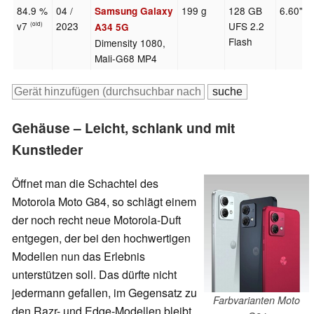
84.9 %
04 /
199 g
128 GB
6.60"
Samsung Galaxy
v7
2023
UFS 2.2
(old)
A34 5G
Flash
Dimensity 1080,
Mali-G68 MP4
Gehäuse – Leicht, schlank und mit
Kunstleder
Öffnet man die Schachtel des
Motorola Moto G84, so schlägt einem
der noch recht neue Motorola-Duft
entgegen, der bei den hochwertigen
Modellen nun das Erlebnis
unterstützen soll. Das dürfte nicht
jedermann gefallen, im Gegensatz zu
Farbvarianten Moto
den Razr- und Edge-Modellen bleibt