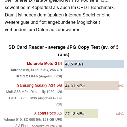
sowohl beim Kopiertest als auch im CPDT-Benchmark.
Damit ist neben dem üppigen internen Speicher eine
weitere gute und flott angebundene Möglichkeit
vorhanden, um Daten aufzubewahren.
SD Card Reader - average JPG Copy Test (av. of 3
runs)
Motorola Moto G84
48.5
MB/s
Adreno 619, SD 695 5G, 256 GB
UFS 2.2 Flash
(Angelbird V60)
Samsung Galaxy A34 5G
44.01
MB/s
-9%
Mali-G68 MP4, Dimensity 1080, 128
GB UFS 2.2 Flash
(Angelbird AV Pro
V60)
Xiaomi Poco X5
27.13
MB/s
-44%
Adreno 619, SD 695 5G, 128 GB UFS
2.2 Flash
(Angelbird AV Pro V60)