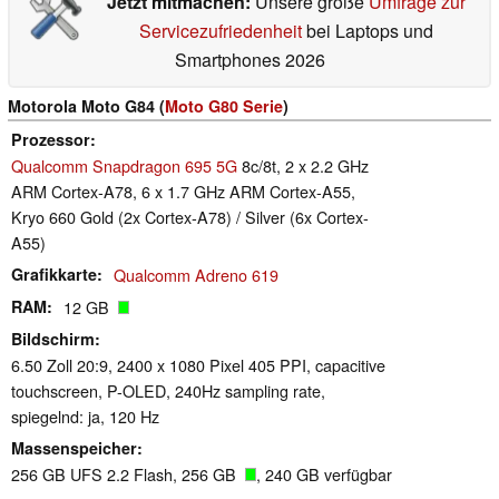
Jetzt mitmachen:
Unsere große
Umfrage zur
Servicezufriedenheit
bei Laptops und
Smartphones 2026
Motorola Moto G84 (
Moto G80 Serie
)
Prozessor
Qualcomm Snapdragon 695 5G
8c/8t, 2 x 2.2 GHz
ARM Cortex-A78, 6 x 1.7 GHz ARM Cortex-A55,
Kryo 660 Gold (2x Cortex-A78) / Silver (6x Cortex-
A55)
Grafikkarte
Qualcomm Adreno 619
RAM
12 GB
Bildschirm
6.50 Zoll 20:9, 2400 x 1080 Pixel 405 PPI, capacitive
touchscreen, P-OLED, 240Hz sampling rate,
spiegelnd: ja, 120 Hz
Massenspeicher
256 GB UFS 2.2 Flash, 256 GB
, 240 GB verfügbar