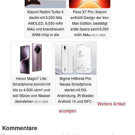
Xiaomi Redmi Turbo 4
Poco X7 Pro: Xiaomi
startet mit 3.200 Nits
enthüllt Design der Iron
AMOLED, 6.550 mAh
Man Edition, bestätigt
Akku und brandneuem
erste Specs samt 6.000
ARM-Chip in die
mAh Akku
02.01.2025
Mittelklasse
02.01.2025
Honor Magic7 Lite:
Bigme HiBreak Pro:
Smartphone kommt mit
Neues Smartphone
bis zu 4.000 cd/m² und
startet mit 5G-
soll Stürze und Wasser
Anbindung, IR-Blaster,
überstehen
Android 14 und NFC -
02.01.2025
Weitere Artikel
und einem E-Ink-
anzeigen
Bildschirm
01.01.2025
Kommentare