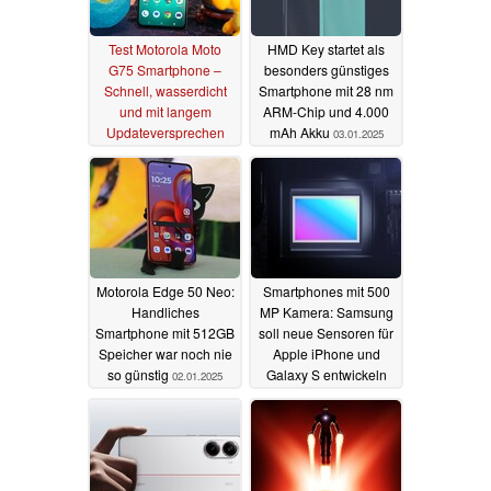
Test Motorola Moto
HMD Key startet als
G75 Smartphone –
besonders günstiges
Schnell, wasserdicht
Smartphone mit 28 nm
und mit langem
ARM-Chip und 4.000
Updateversprechen
mAh Akku
03.01.2025
12.01.2025
Motorola Edge 50 Neo:
Smartphones mit 500
Handliches
MP Kamera: Samsung
Smartphone mit 512GB
soll neue Sensoren für
Speicher war noch nie
Apple iPhone und
so günstig
Galaxy S entwickeln
02.01.2025
02.01.2025