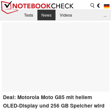
Tests
News
Videos
...
Benchmarks & Tech
Externe Tests
Kaufberatung
Deals
Suche
Jobs
Forum
Deal: Motorola Moto G85 mit hellem
OLED-Display und 256 GB Speicher wird