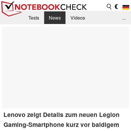
Tests
News
Videos
...
Benchmarks & Tech
Externe Tests
Kaufberatung
Deals
Suche
Jobs
Forum
Lenovo zeigt Details zum neuen Legion
Gaming-Smartphone kurz vor baldigem