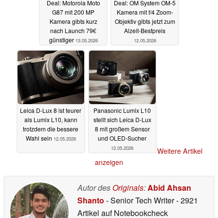
Deal: Motorola Moto
Deal: OM System OM-5
G87 mit 200 MP
Kamera mit f/4 Zoom-
Kamera gibts kurz
Objektiv gibts jetzt zum
nach Launch 79€
Alzeit-Bestpreis
günstiger
13.05.2026
12.05.2026
Leica D-Lux 8 ist teurer
Panasonic Lumix L10
als Lumix L10, kann
stellt sich Leica D-Lux
trotzdem die bessere
8 mit großem Sensor
Wahl sein
und OLED-Sucher
12.05.2026
12.05.2026
Weitere Artikel
anzeigen
Autor des
Originals
:
Abid Ahsan
Shanto
- Senior Tech Writer
- 2921
Artikel auf Notebookcheck