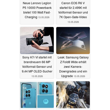
Neue Lenovo Legion
Canon EOS R6 V
P5 10000 Powerbank
startet für 2.499€ mit
bietet 100 Watt Fast-
Vollformat-Sensor und
Charging
7K Open-Gate-Video
13.05.2026
13.05.2026
Sony A7r VI startet mit
Leak: Samsung Galaxy
brandneuem 66 MP
Z Fold8 Wide erhält
Vollformat-Sensor und
zwei Kamera-
9,44 MP OLED-Sucher
Downgrades und ein
Upgrade
13.05.2026
13.05.2026