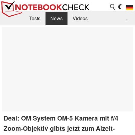
Tests
News
Videos
...
Benchmarks & Tech
Externe Tests
Kaufberatung
Deals
Suche
Jobs
Forum
Deal: OM System OM-5 Kamera mit f/4
Zoom-Objektiv gibts jetzt zum Alzeit-