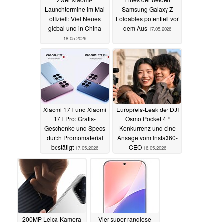
Launchtermine im Mai
Samsung Galaxy Z
offiziell: Viel Neues
Foldables potentiell vor
global und in China
dem Aus
17.05.2026
18.05.2026
Xiaomi 17T und Xiaomi
Europreis-Leak der DJI
17T Pro: Gratis-
Osmo Pocket 4P
Geschenke und Specs
Konkurrenz und eine
durch Promomaterial
Ansage vom Insta360-
bestätigt
CEO
17.05.2026
16.05.2026
200MP Leica-Kamera
Vier super-randlose