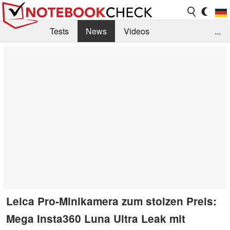
Tests
News
Videos
...
Benchmarks & Tech
Externe Tests
Kaufberatung
Deals
Suche
Jobs
Forum
Leica Pro-Minikamera zum stolzen Preis:
Mega Insta360 Luna Ultra Leak mit