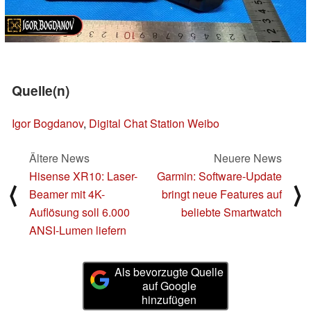
Quelle(n)
Igor Bogdanov
,
Digital Chat Station Weibo
Ältere News
Neuere News
Hisense XR10: Laser-
Garmin: Software-Update
⟨
⟩
Beamer mit 4K-
bringt neue Features auf
Auflösung soll 6.000
beliebte Smartwatch
ANSI-Lumen liefern
Als bevorzugte Quelle
auf Google
hinzufügen