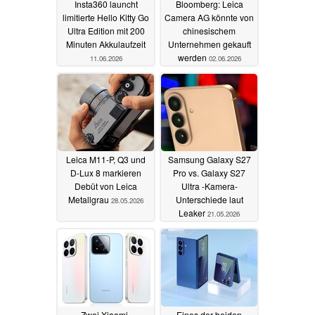
Insta360 launcht
Bloomberg: Leica
limitierte Hello Kitty Go
Camera AG könnte von
Ultra Edition mit 200
chinesischem
Minuten Akkulaufzeit
Unternehmen gekauft
werden
11.06.2026
02.06.2026
Leica M11-P, Q3 und
Samsung Galaxy S27
D-Lux 8 markieren
Pro vs. Galaxy S27
Debüt von Leica
Ultra -Kamera-
Metallgrau
Unterschiede laut
28.05.2026
Leaker
21.05.2026
Zwei Xiaomi-
Eines der beiden