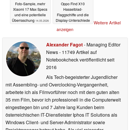
Foto-Sample, mehr
Oppo Find X10
Xiaomi 17 Max Specs
Hasselblad-
und eine potentielle
Flaggschiffe und die
Überraschung
Display-Unterschiede
14.05.2026
Weitere Artikel
zur Vivo X500 Serie
anzeigen
14.05.2026
Alexander Fagot
- Managing Editor
News
- 11749 Artikel auf
Notebookcheck veröffentlicht
seit
2016
Als Tech-begeisterter Jugendlicher
mit Assembling- und Overclocking-Vergangenheit,
arbeitete ich als Filmvorführer noch mit dem guten alten
35 mm Film, bevor ich professionell in die Computerwelt
eingestiegen bin und 7 Jahre lang Kunden beim
österreichischen IT-Dienstleister Iphos IT Solutions als
Windows Client- und Server-Administrator sowie
Projektmanager betreut habe. Als viel reisender