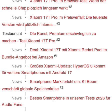
News
•
Xiaomi 17T Pro im Browser-Test: Wenn der
#2
schnelle Chip plötzlich langsam wirkt
|
News
•
Xiaomi 17T Pro im Preisverfall: Die teuerste
#2
Version wird plötzlich interes...
|
Testbericht
•
Die Kunst, Premium erschwinglich zu
#2
machen - Test Xiaomi 17T Pro
|
News
•
Deal: Xiaomi 17T mit Xiaomi Redmi Pad im
#1
Bundle-Angebot bei Amazon
|
News
•
Großes Xiaomi-Update: HyperOS 3 kommt
für weitere Smartphones mit Android 17
|
News
•
Smartphone-Markt bricht ein: KI-Boom
#2
verschärft globale Speicherkrise
|
News
•
Bestes Smartphone in unseren Tests 2026 für
Audio-Fans
|