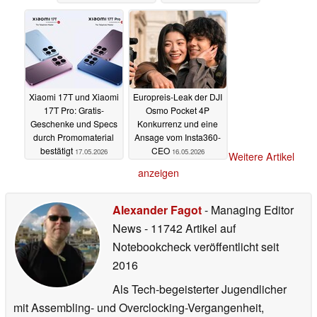
Xiaomi 17T und Xiaomi
Europreis-Leak der DJI
17T Pro: Gratis-
Osmo Pocket 4P
Geschenke und Specs
Konkurrenz und eine
durch Promomaterial
Ansage vom Insta360-
bestätigt
CEO
17.05.2026
16.05.2026
Weitere Artikel
anzeigen
Alexander Fagot
- Managing Editor
News
- 11742 Artikel auf
Notebookcheck veröffentlicht
seit
2016
Als Tech-begeisterter Jugendlicher
mit Assembling- und Overclocking-Vergangenheit,