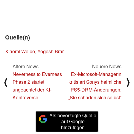
Quelle(n)
Xiaomi Weibo
,
Yogesh Brar
Ältere News
Neuere News
Neverness to Everness
Ex-Microsoft-Managerin
⟨
⟩
Phase 2 startet
kritisiert Sonys heimliche
ungeachtet der KI-
PS5-DRM-Änderungen:
Kontroverse
„Sie schaden sich selbst“
Als bevorzugte Quelle
auf Google
hinzufügen