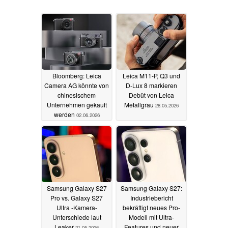
Bloomberg: Leica
Leica M11-P, Q3 und
Camera AG könnte von
D-Lux 8 markieren
chinesischem
Debüt von Leica
Unternehmen gekauft
Metallgrau
28.05.2026
werden
02.06.2026
Samsung Galaxy S27
Samsung Galaxy S27:
Pro vs. Galaxy S27
Industriebericht
Ultra -Kamera-
bekräftigt neues Pro-
Unterschiede laut
Modell mit Ultra-
Leaker
Features und neuer
21.05.2026