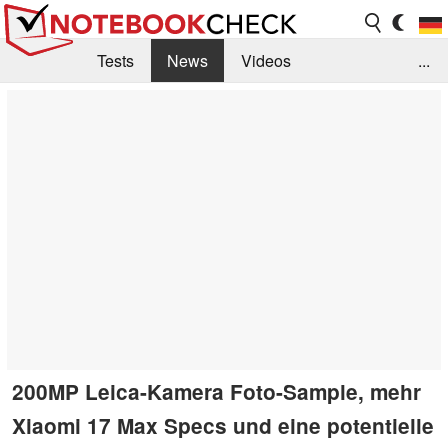
Tests
News
Videos
...
Benchmarks & Tech
Externe Tests
Kaufberatung
Deals
Suche
Jobs
Forum
200MP Leica-Kamera Foto-Sample, mehr
Xiaomi 17 Max Specs und eine potentielle