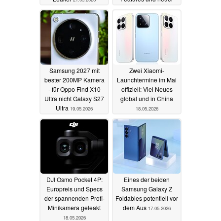
Größe
21.05.2026
Samsung 2027 mit
Zwei Xiaomi-
bester 200MP Kamera
Launchtermine im Mai
- für Oppo Find X10
offiziell: Viel Neues
Ultra nicht Galaxy S27
global und in China
Ultra
19.05.2026
18.05.2026
DJI Osmo Pocket 4P:
Eines der beiden
Europreis und Specs
Samsung Galaxy Z
der spannenden Profi-
Foldables potentiell vor
Minikamera geleakt
dem Aus
17.05.2026
18.05.2026