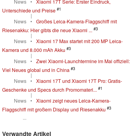
News
•
Xiaomi 17T Serie: Erster Eindruck,
#1
Unterschiede und Preise
|
News
•
Großes Leica-Kamera-Flaggschiff mit
#3
Riesenakku: Hier gibts die neue Xiaomi ...
|
News
•
Xiaomi 17 Max startet mit 200 MP Leica-
#3
Kamera und 8.000 mAh Akku
|
News
•
Zwei Xiaomi-Launchtermine im Mai offiziell:
#3
Viel Neues global und in China
|
News
•
Xiaomi 17T und Xiaomi 17T Pro: Gratis-
#1
Geschenke und Specs durch Promomateri...
|
News
•
Xiaomi zeigt neues Leica-Kamera-
#3
Flaggschiff mit großem Display und Riesenakku
...
Verwandte Artikel