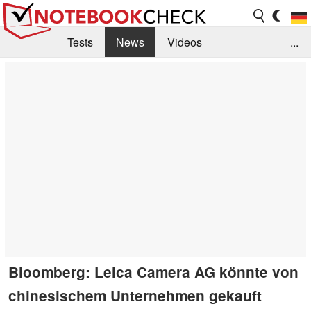
Tests
News
Videos
...
Benchmarks & Tech
Externe Tests
Kaufberatung
Deals
Suche
Jobs
Forum
Bloomberg: Leica Camera AG könnte von
chinesischem Unternehmen gekauft