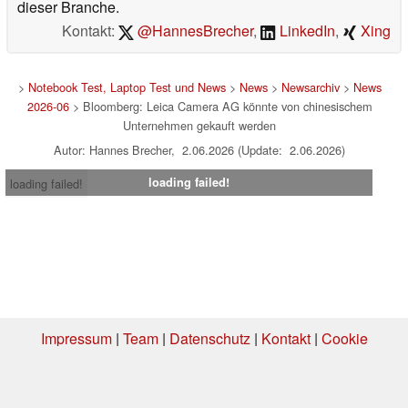
dieser Branche.
Kontakt:
@HannesBrecher
,
LinkedIn
,
Xing
>
Notebook Test, Laptop Test und News
>
News
>
Newsarchiv
>
News
2026-06
> Bloomberg: Leica Camera AG könnte von chinesischem
Unternehmen gekauft werden
Autor: Hannes Brecher, 2.06.2026 (Update: 2.06.2026)
loading failed!
loading failed!
Impressum
|
Team
|
Datenschutz
|
Kontakt
|
Cookie
Einstellungen
| 01.08.2026 03:40
* Beim Kauf über einen Affiliate-Link kann Notebookcheck eine Vergütung
erhalten. Vielen Dank für Ihre Unterstützung!.