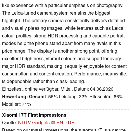
like experience with a particular emphasis on photography.
The Leica-tuned camera system remains the biggest
highlight. The primary camera consistently delivers detailed
and visually pleasing images, while features such as Leica
colour profiles, strong HDR processing and capable portrait
modes help the phone stand apart from many rivals in this
price range. The display is another strong point, offering
excellent brightness, vibrant colours and support for every
major HDR standard, making it equally enjoyable for content
consumption and content creation. Performance, meanwhile,
is dependable rather than class-leading.
Einzeltest, online verfügbar, Mittel, Datum: 04.06.2026
Bewertung:
Gesamt
: 56% Leistung: 32% Bildschirm: 66%
Mobilität: 71%
Xiaomi 17T First Impressions
Quelle:
NDTV Gadgets
EN→DE
Based on our initial impressions, the Xiaomi 17T is a device