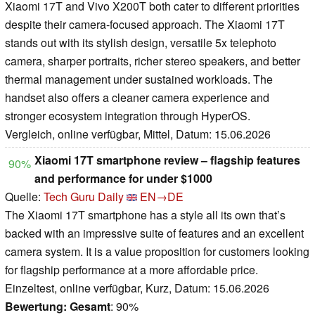
Xiaomi 17T and Vivo X200T both cater to different priorities
despite their camera-focused approach. The Xiaomi 17T
stands out with its stylish design, versatile 5x telephoto
camera, sharper portraits, richer stereo speakers, and better
thermal management under sustained workloads. The
handset also offers a cleaner camera experience and
stronger ecosystem integration through HyperOS.
Vergleich, online verfügbar, Mittel, Datum: 15.06.2026
Xiaomi 17T smartphone review – flagship features
90%
and performance for under $1000
Quelle:
Tech Guru Daily
EN→DE
The Xiaomi 17T smartphone has a style all its own that’s
backed with an impressive suite of features and an excellent
camera system. It is a value proposition for customers looking
for flagship performance at a more affordable price.
Einzeltest, online verfügbar, Kurz, Datum: 15.06.2026
Bewertung:
Gesamt
: 90%