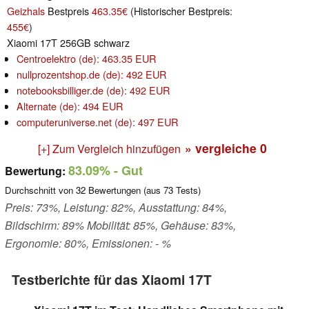
Geizhals
Bestpreis
463.35€
(Historischer Bestpreis:
455€
)
Xiaomi 17T 256GB schwarz
Centroelektro (de): 463.35 EUR
nullprozentshop.de (de): 492 EUR
notebooksbilliger.de (de): 492 EUR
Alternate (de): 494 EUR
computeruniverse.net (de): 497 EUR
» vergleiche
0
[+] Zum Vergleich hinzufügen
83.09%
- Gut
Bewertung:
Durchschnitt von
32
Bewertungen (aus
73
Tests)
Preis: 73%, Leistung: 82%, Ausstattung: 84%,
Bildschirm: 89% Mobilität: 85%, Gehäuse: 83%,
Ergonomie: 80%, Emissionen: - %
Testberichte für das Xiaomi 17T