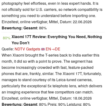
photography feel effortless, even in less expert hands. It is
not officially sold for U.S. carriers, so network compatibility is
something you need to understand before importing one.
Einzeltest, online verfügbar, Mittel, Datum: 22.06.2026
Bewertung:
Gesamt
: 86%
Xiaomi 17T Review: Everything You Need, Nothing
80%
You Don't
Quelle:
NDTV Gadgets
EN→DE
When Xiaomi brought the T-series back to India earlier this
month, it did so with a point to prove. The segment has
become increasingly crowded with fast, feature-packed
phones that are, frankly, similar. The Xiaomi 17T, fortunately,
manages to stand courtesy of its Leica-tuned cameras,
particularly the exceptional 5x telephoto lens, which delivers
an imaging experience that few competitors can match.
Einzeltest, online verfügbar, Mittel, Datum: 18.06.2026
Bewertung:
Gesamt
: 80% Preis: 90% Leistung: 80%