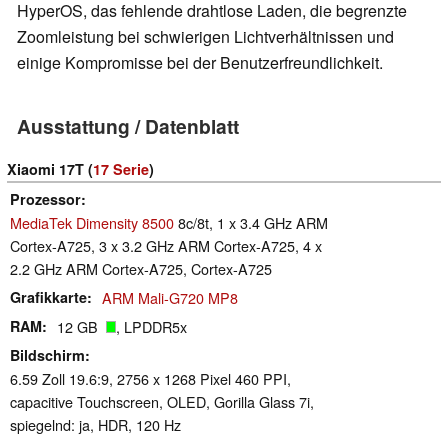
HyperOS, das fehlende drahtlose Laden, die begrenzte
Zoomleistung bei schwierigen Lichtverhältnissen und
einige Kompromisse bei der Benutzerfreundlichkeit.
Ausstattung / Datenblatt
Xiaomi 17T (
17 Serie
)
Prozessor
MediaTek Dimensity 8500
8c/8t, 1 x 3.4 GHz ARM
Cortex-A725, 3 x 3.2 GHz ARM Cortex-A725, 4 x
2.2 GHz ARM Cortex-A725, Cortex-A725
Grafikkarte
ARM Mali-G720 MP8
RAM
12 GB
, LPDDR5x
Bildschirm
6.59 Zoll 19.6:9, 2756 x 1268 Pixel 460 PPI,
capacitive Touchscreen, OLED, Gorilla Glass 7i,
spiegelnd: ja, HDR, 120 Hz