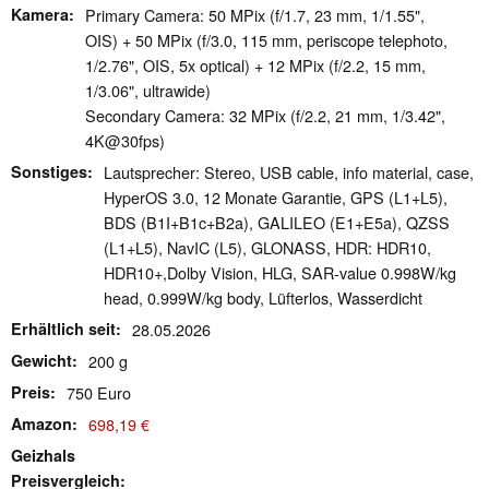
Kamera
Primary Camera: 50 MPix (f/1.7, 23 mm, 1/1.55",
OIS) + 50 MPix (f/3.0, 115 mm, periscope telephoto,
1/2.76", OIS, 5x optical) + 12 MPix (f/2.2, 15 mm,
1/3.06", ultrawide)
Secondary Camera: 32 MPix (f/2.2, 21 mm, 1/3.42",
4K@30fps)
Sonstiges
Lautsprecher: Stereo, USB cable, info material, case,
HyperOS 3.0, 12 Monate Garantie, GPS (L1+L5),
BDS (B1I+B1c+B2a), GALILEO (E1+E5a), QZSS
(L1+L5), NavIC (L5), GLONASS, HDR: HDR10,
HDR10+,Dolby Vision, HLG, SAR-value 0.998W/​kg
head, 0.999W/​kg body, Lüfterlos, Wasserdicht
Erhältlich seit
28.05.2026
Gewicht
200 g
Preis
750 Euro
Amazon
698,19 €
Geizhals
Preisvergleich