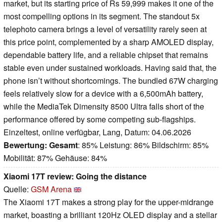
market, but its starting price of Rs 59,999 makes it one of the
most compelling options in its segment. The standout 5x
telephoto camera brings a level of versatility rarely seen at
this price point, complemented by a sharp AMOLED display,
dependable battery life, and a reliable chipset that remains
stable even under sustained workloads. Having said that, the
phone isn’t without shortcomings. The bundled 67W charging
feels relatively slow for a device with a 6,500mAh battery,
while the MediaTek Dimensity 8500 Ultra falls short of the
performance offered by some competing sub-flagships.
Einzeltest, online verfügbar, Lang, Datum: 04.06.2026
Bewertung:
Gesamt
: 85% Leistung: 86% Bildschirm: 85%
Mobilität: 87% Gehäuse: 84%
Xiaomi 17T review: Going the distance
Quelle:
GSM Arena
The Xiaomi 17T makes a strong play for the upper-midrange
market, boasting a brilliant 120Hz OLED display and a stellar