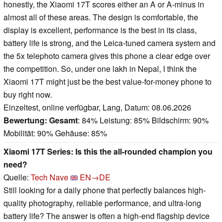
honestly, the Xiaomi 17T scores either an A or A-minus in
almost all of these areas. The design is comfortable, the
display is excellent, performance is the best in its class,
battery life is strong, and the Leica-tuned camera system and
the 5x telephoto camera gives this phone a clear edge over
the competition. So, under one lakh in Nepal, I think the
Xiaomi 17T might just be the best value-for-money phone to
buy right now.
Einzeltest, online verfügbar, Lang, Datum: 08.06.2026
Bewertung:
Gesamt
: 84% Leistung: 85% Bildschirm: 90%
Mobilität: 90% Gehäuse: 85%
Xiaomi 17T Series: Is this the all-rounded champion you
need?
Quelle:
Tech Nave
EN→DE
Still looking for a daily phone that perfectly balances high-
quality photography, reliable performance, and ultra-long
battery life? The answer is often a high-end flagship device