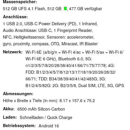
Massenspeicher
512 GB UFS 4.1 Flash, 512 GB
, 477 GB verfügbar
Anschlüsse
1 USB 2.0, USB-C Power Delivery (PD), 1 Infrared,
Audio Anschlüsse: USB-C, 1 Fingerprint Reader,
NFC, Helligkeitssensor, Sensoren: accelerometer,
gyro, proximity, compass, OTG, Miracast, IR Blaster
Netzwerk
Wi-Fi 6E (a/b/g/n = Wi-Fi 4/ac = Wi-Fi 5/ax = Wi-Fi 6/
Wi-Fi 6E 6 GHz), Bluetooth 6.0, 5G:
n1/2/3/5/7/8/20/28/38/40/41/66/71/75/77/78; 4G:
FDD: B1/2/3/4/5/7/8/12/13/17/18/19/20/26/28/32/
66/71; TDD: B34/38/39/40/41/42/483G; 3G:
B1/2/4/5/82G: 2G: B2/3/5/8, Dual SIM, LTE, 5G, GPS
Abmessungen
Höhe x Breite x Tiefe (in mm): 8.17 x 157.6 x 75.2
Akku
6500 mAh Silicon-Carbon
Laden
Schnellladen / Quick Charge
Betriebssystem
Android 16