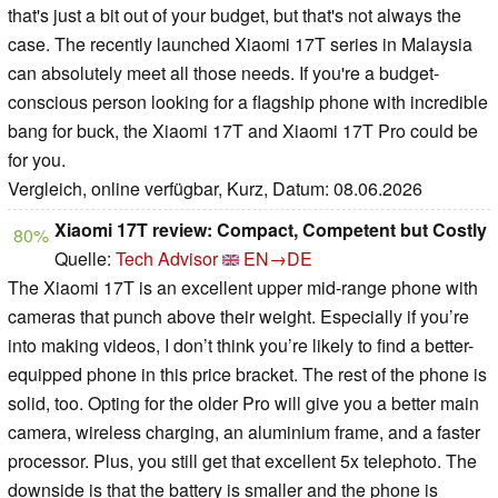
that's just a bit out of your budget, but that's not always the
case. The recently launched Xiaomi 17T series in Malaysia
can absolutely meet all those needs. If you're a budget-
conscious person looking for a flagship phone with incredible
bang for buck, the Xiaomi 17T and Xiaomi 17T Pro could be
for you.
Vergleich, online verfügbar, Kurz, Datum: 08.06.2026
Xiaomi 17T review: Compact, Competent but Costly
80%
Quelle:
Tech Advisor
EN→DE
The Xiaomi 17T is an excellent upper mid-range phone with
cameras that punch above their weight. Especially if you’re
into making videos, I don’t think you’re likely to find a better-
equipped phone in this price bracket. The rest of the phone is
solid, too. Opting for the older Pro will give you a better main
camera, wireless charging, an aluminium frame, and a faster
processor. Plus, you still get that excellent 5x telephoto. The
downside is that the battery is smaller and the phone is