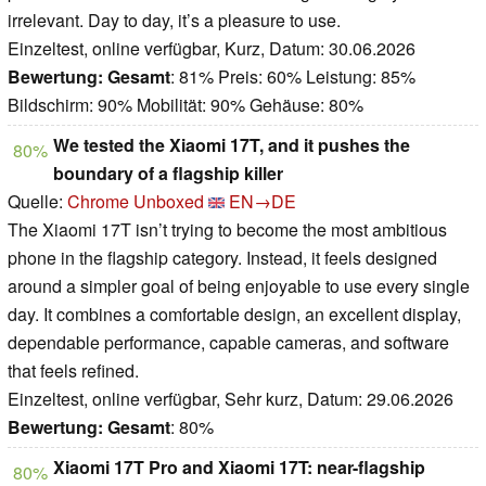
irrelevant. Day to day, it’s a pleasure to use.
Einzeltest, online verfügbar, Kurz, Datum: 30.06.2026
Bewertung:
Gesamt
: 81% Preis: 60% Leistung: 85%
Bildschirm: 90% Mobilität: 90% Gehäuse: 80%
We tested the Xiaomi 17T, and it pushes the
80%
boundary of a flagship killer
Quelle:
Chrome Unboxed
EN→DE
The Xiaomi 17T isn’t trying to become the most ambitious
phone in the flagship category. Instead, it feels designed
around a simpler goal of being enjoyable to use every single
day. It combines a comfortable design, an excellent display,
dependable performance, capable cameras, and software
that feels refined.
Einzeltest, online verfügbar, Sehr kurz, Datum: 29.06.2026
Bewertung:
Gesamt
: 80%
Xiaomi 17T Pro and Xiaomi 17T: near-flagship
80%