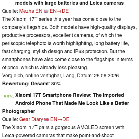
models with large batteries and Leica cameras
Quelle:
Mezha EN
EN→DE
The Xiaomi 17T series this year has come close to the
company's flagships. Both models have high-quality displays,
productive processors, excellent cameras, of which the
periscopic telephoto is worth highlighting, long battery life,
fast charging, stylish design and IP68 protection. But the
smartphones have also come close to the flagships in terms
of price, which is already less pleasing.
Vergleich, online verfügbar, Lang, Datum: 26.06.2026
Bewertung:
Gesamt
: 80%
Xiaomi 17T Smartphone Review: The Imported
86%
Android Phone That Made Me Look Like a Better
Photographer
Quelle:
Gear Diary
EN→DE
The Xiaomi 17T pairs a gorgeous AMOLED screen with
Leica-powered cameras that make point-and-shoot