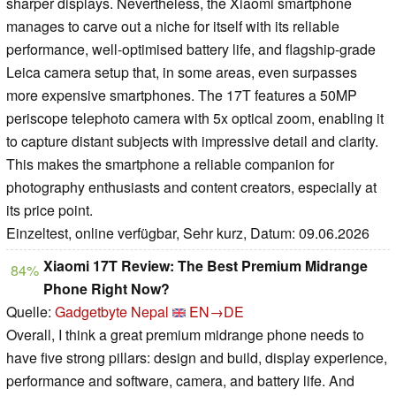
sharper displays. Nevertheless, the Xiaomi smartphone
manages to carve out a niche for itself with its reliable
performance, well-optimised battery life, and flagship-grade
Leica camera setup that, in some areas, even surpasses
more expensive smartphones. The 17T features a 50MP
periscope telephoto camera with 5x optical zoom, enabling it
to capture distant subjects with impressive detail and clarity.
This makes the smartphone a reliable companion for
photography enthusiasts and content creators, especially at
its price point.
Einzeltest, online verfügbar, Sehr kurz, Datum: 09.06.2026
Xiaomi 17T Review: The Best Premium Midrange
84%
Phone Right Now?
Quelle:
Gadgetbyte Nepal
EN→DE
Overall, I think a great premium midrange phone needs to
have five strong pillars: design and build, display experience,
performance and software, camera, and battery life. And