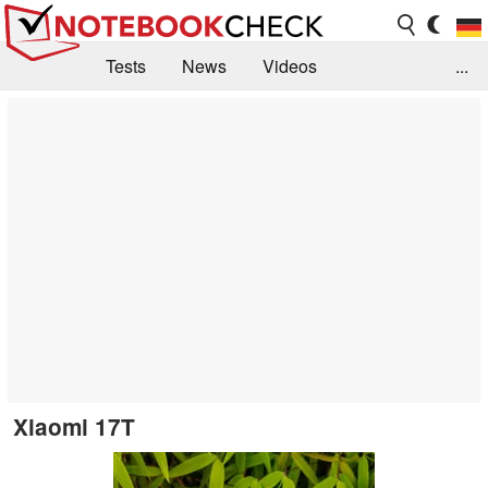
Tests
News
Videos
...
Benchmarks & Tech
Externe Tests
Kaufberatung
Deals
Suche
Jobs
Forum
Xiaomi 17T