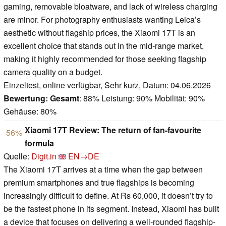
gaming, removable bloatware, and lack of wireless charging
are minor. For photography enthusiasts wanting Leica’s
aesthetic without flagship prices, the Xiaomi 17T is an
excellent choice that stands out in the mid-range market,
making it highly recommended for those seeking flagship
camera quality on a budget.
Einzeltest, online verfügbar, Sehr kurz, Datum: 04.06.2026
Bewertung:
Gesamt
: 88% Leistung: 90% Mobilität: 90%
Gehäuse: 80%
Xiaomi 17T Review: The return of fan-favourite
56%
formula
Quelle:
Digit.in
EN→DE
The Xiaomi 17T arrives at a time when the gap between
premium smartphones and true flagships is becoming
increasingly difficult to define. At Rs 60,000, it doesn’t try to
be the fastest phone in its segment. Instead, Xiaomi has built
a device that focuses on delivering a well-rounded flagship-