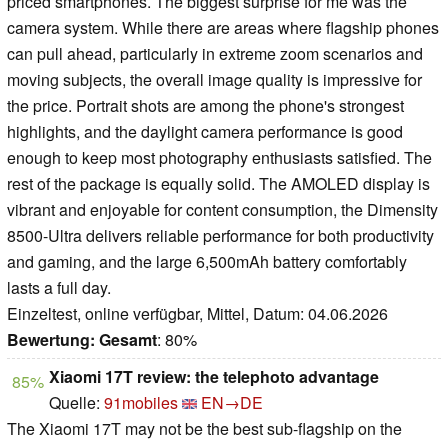
priced smartphones. The biggest surprise for me was the
camera system. While there are areas where flagship phones
can pull ahead, particularly in extreme zoom scenarios and
moving subjects, the overall image quality is impressive for
the price. Portrait shots are among the phone's strongest
highlights, and the daylight camera performance is good
enough to keep most photography enthusiasts satisfied. The
rest of the package is equally solid. The AMOLED display is
vibrant and enjoyable for content consumption, the Dimensity
8500-Ultra delivers reliable performance for both productivity
and gaming, and the large 6,500mAh battery comfortably
lasts a full day.
Einzeltest, online verfügbar, Mittel, Datum: 04.06.2026
Bewertung:
Gesamt
: 80%
Xiaomi 17T review: the telephoto advantage
85%
Quelle:
91mobiles
EN→DE
The Xiaomi 17T may not be the best sub-flagship on the