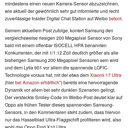
mindestens einen neuen Kamera-Sensor abzuzeichnen,
wie aktuell der gewöhnlich sehr gut informierte und recht
zuverlässige Insider Digital Chat Station auf Weibo
betont
.
Seinem aktuellem Post zufolge, kontert Samsung den
vergleichsweise riesigen 200 Megapixel Sensor von Sony
bald mit einem offenbar ISOCELL HPA benannten
Konkurrenten, der mit 1/1.12 Zoll deutlich größer als alle
bisherigen Samsung 200 Megapixel Sensoren sein wird
und dem Lytia 901 vor allem die spannende LOFIC-
Technologie voraus hat, mit der etwa dem
Xiaomi 17 Ultra
(hier
bei Amazon erhältlich
) bereits eine hervorragende
Dynamik vor allem bei sehr dunklen Szenarien gelingt.
Der versteckte Smiley-Code im Weibo-Post deutet klar auf
Oppo als frühen Tester dieses spannenden Samsung-
Sensors, in den Kommentaren steht zudem, dass hiervon
nur das Hasselblad Ultra-Flaggschiff profitieren wird, also
wohl das Oppo Find X10 Ultra.