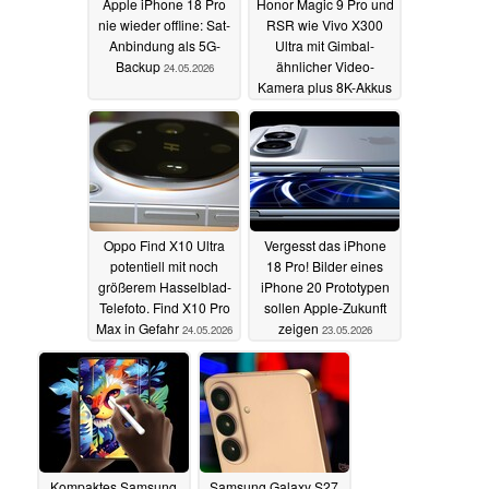
Apple iPhone 18 Pro
Honor Magic 9 Pro und
nie wieder offline: Sat-
RSR wie Vivo X300
Anbindung als 5G-
Ultra mit Gimbal-
Backup
ähnlicher Video-
24.05.2026
Kamera plus 8K-Akkus
24.05.2026
Oppo Find X10 Ultra
Vergesst das iPhone
potentiell mit noch
18 Pro! Bilder eines
größerem Hasselblad-
iPhone 20 Prototypen
Telefoto. Find X10 Pro
sollen Apple-Zukunft
Max in Gefahr
zeigen
24.05.2026
23.05.2026
Kompaktes Samsung
Samsung Galaxy S27