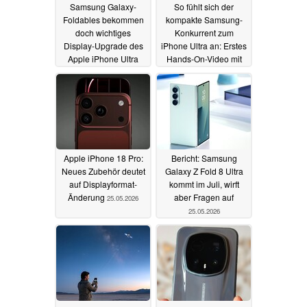
Samsung Galaxy-
So fühlt sich der
Foldables bekommen
kompakte Samsung-
doch wichtiges
Konkurrent zum
Display-Upgrade des
iPhone Ultra an: Erstes
Apple iPhone Ultra
Hands-On-Video mit
Dummy
30.05.2026
28.05.2026
Apple iPhone 18 Pro:
Bericht: Samsung
Neues Zubehör deutet
Galaxy Z Fold 8 Ultra
auf Displayformat-
kommt im Juli, wirft
Änderung
aber Fragen auf
25.05.2026
25.05.2026