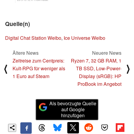
Quelle(n)
Digital Chat Station Weibo
,
Ice Universe Weibo
Ältere News
Neuere News
Zeitreise zum Centpreis:
Ryzen 7, 32 GB RAM, 1
⟨
⟩
Kult-RPG für weniger als
TB SSD, Low-Power-
1 Euro auf Steam
Display (sRGB): HP
ProBook im Angebot
Als bevorzugte Quelle
auf Google
hinzufügen