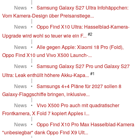
|
News
•
Samsung Galaxy S27 Ultra Infohäppchen:
Vom Kamera-Design über Preisanstiege...
|
News
•
Oppo Find X10 Ultra: Hasselblad-Kamera-
#2
Upgrade wird wohl so teuer wie ein F...
|
News
•
Alle gegen Apple: Xiaomi 18 Pro (Fold),
Oppo Find X10 und Vivo X500 Launch-...
|
News
•
Samsung Galaxy S27 Pro und Galaxy S27
#1
Ultra: Leak enthüllt höhere Akku-Kapa...
|
News
•
Samsungs 4+4 Pläne für 2027 sollen 8
Galaxy-Flaggschiffe bringen, inklusive...
|
News
•
Vivo X500 Pro auch mit quadratischer
Frontkamera, X Fold 7 kopiert Apples i...
|
News
•
Oppo Find X10 Pro Max Hasselblad-Kamera
"unbesiegbar" dank Oppo Find X9 Ult...
|