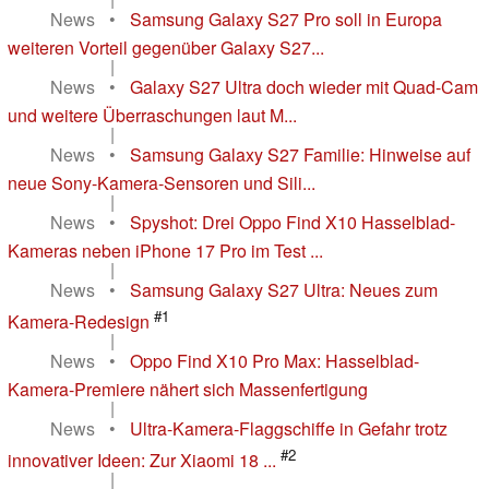
News
•
Samsung Galaxy S27 Pro soll in Europa
weiteren Vorteil gegenüber Galaxy S27...
|
News
•
Galaxy S27 Ultra doch wieder mit Quad-Cam
und weitere Überraschungen laut M...
|
News
•
Samsung Galaxy S27 Familie: Hinweise auf
neue Sony-Kamera-Sensoren und Sili...
|
News
•
Spyshot: Drei Oppo Find X10 Hasselblad-
Kameras neben iPhone 17 Pro im Test ...
|
News
•
Samsung Galaxy S27 Ultra: Neues zum
#1
Kamera-Redesign
|
News
•
Oppo Find X10 Pro Max: Hasselblad-
Kamera-Premiere nähert sich Massenfertigung
|
News
•
Ultra-Kamera-Flaggschiffe in Gefahr trotz
#2
innovativer Ideen: Zur Xiaomi 18 ...
|