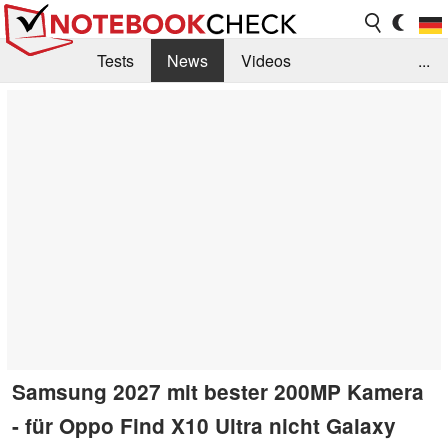
Tests
News
Videos
...
Benchmarks & Tech
Externe Tests
Kaufberatung
Deals
Suche
Jobs
Forum
Samsung 2027 mit bester 200MP Kamera
- für Oppo Find X10 Ultra nicht Galaxy