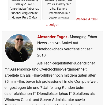
Galaxy Z Fold 8
Pro vs. Galaxy S27
"unschlagbar" aber rar.
Ultra -Kamera-
Zubehör-Vergleich mit
Unterschiede laut
Huawei Pura X Max
Leaker
21.05.2026
Weitere Artikel
23.05.2026
anzeigen
Alexander Fagot
- Managing Editor
News
- 11745 Artikel auf
Notebookcheck veröffentlicht
seit
2016
Als Tech-begeisterter Jugendlicher
mit Assembling- und Overclocking-Vergangenheit,
arbeitete ich als Filmvorführer noch mit dem guten alten
35 mm Film, bevor ich professionell in die Computerwelt
eingestiegen bin und 7 Jahre lang Kunden beim
österreichischen IT-Dienstleister Iphos IT Solutions als
Windows Client- und Server-Administrator sowie