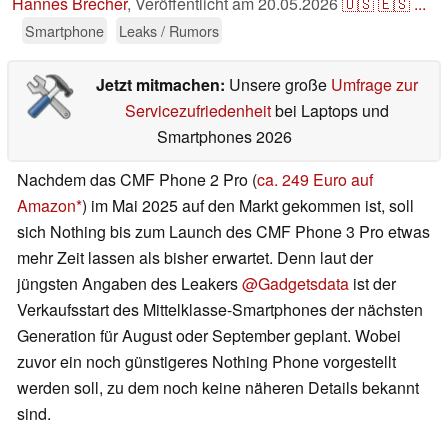
Hannes Brecher
,
Veröffentlicht am
20.05.2026
🇺🇸
🇪🇸
...
Smartphone
Leaks / Rumors
Jetzt mitmachen:
Unsere große
Umfrage zur
Servicezufriedenheit
bei Laptops und
Smartphones 2026
Nachdem das CMF Phone 2 Pro (
ca. 249 Euro auf
Amazon
) im Mai 2025 auf den Markt gekommen ist, soll
sich Nothing bis zum Launch des CMF Phone 3 Pro etwas
mehr Zeit lassen als bisher erwartet. Denn laut der
jüngsten Angaben des Leakers
@Gadgetsdata
ist der
Verkaufsstart des Mittelklasse-Smartphones der nächsten
Generation für August oder September geplant. Wobei
zuvor ein noch günstigeres Nothing Phone vorgestellt
werden soll, zu dem noch keine näheren Details bekannt
sind.