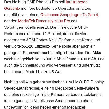
Das Nothing CMF Phone 3 Pro soll
laut früherer
Gerüchte
mehrere bedeutende Upgrades erhalten,
angeführt von einem
Qualcomm Snapdragon 7s Gen 4
,
der den
MediaTek Dimensity 7300 Pro
des
Vorgängermodells ersetzt. Damit steigt die CPU-
Performance um rund 10 Prozent, durch die vier
moderneren ARM Cortex-A720 Performance-Kerne und
vier Cortex-A520 Effizienz-Kerne sollte aber auch ein
geringerer Stromverbrauch ermöglicht werden. Der Akku
wächst angeblich von 5.000 mAh auf rund 5.400 mAh, und
auch die Schnellladung wird verbessert, und unterstützt
beim neuen Modell bis zu 45 Wat.
Nothing soll wie gehabt ein flaches 120 Hz OLED-Display,
Stereo-Lautsprecher, eine 16 Megapixel Selfie-Kamera
und eine rückseitige Triple-Kamera verbauen. Letztere ist
für ein günstiges Mittelklasse-Smartphone durchaus
ungewöhnlich, denn neben einer 50 Megapixel