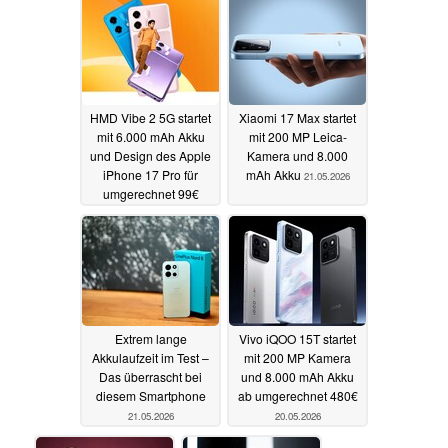
HMD Vibe 2 5G startet
Xiaomi 17 Max startet
mit 6.000 mAh Akku
mit 200 MP Leica-
und Design des Apple
Kamera und 8.000
iPhone 17 Pro für
mAh Akku
21.05.2026
umgerechnet 99€
21.05.2026
Extrem lange
Vivo iQOO 15T startet
Akkulaufzeit im Test –
mit 200 MP Kamera
Das überrascht bei
und 8.000 mAh Akku
diesem Smartphone
ab umgerechnet 480€
21.05.2026
20.05.2026