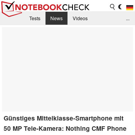
Tests
News
Videos
...
Benchmarks & Tech
Externe Tests
Kaufberatung
Deals
Suche
Jobs
Forum
Günstiges Mittelklasse-Smartphone mit
50 MP Tele-Kamera: Nothing CMF Phone