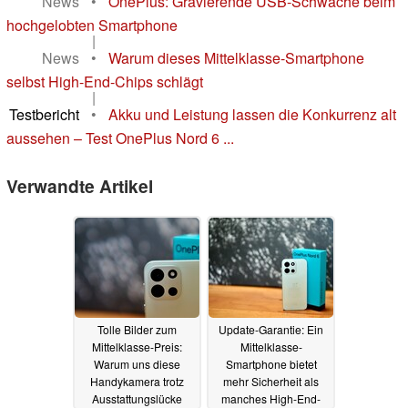
News
•
OnePlus: Gravierende USB-Schwäche beim
hochgelobten Smartphone
|
News
•
Warum dieses Mittelklasse-Smartphone
selbst High-End-Chips schlägt
|
Testbericht
•
Akku und Leistung lassen die Konkurrenz alt
aussehen – Test OnePlus Nord 6 ...
Verwandte Artikel
Tolle Bilder zum
Update-Garantie: Ein
Mittelklasse-Preis:
Mittelklasse-
Warum uns diese
Smartphone bietet
Handykamera trotz
mehr Sicherheit als
Ausstattungslücke
manches High-End-