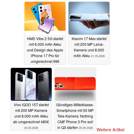
HMD Vibe 2 5G startet
Xiaomi 17 Max startet
mit 6.000 mAh Akku
mit 200 MP Leica-
und Design des Apple
Kamera und 8.000
iPhone 17 Pro für
mAh Akku
21.05.2026
umgerechnet 99€
21.05.2026
Vivo iQOO 15T startet
Günstiges Mittelklasse-
mit 200 MP Kamera
Smartphone mit 50 MP
und 8.000 mAh Akku
Tele-Kamera: Nothing
ab umgerechnet 480€
CMF Phone 3 Pro soll
in Q3 starten
20.05.2026
20.05.2026
Weitere Artikel