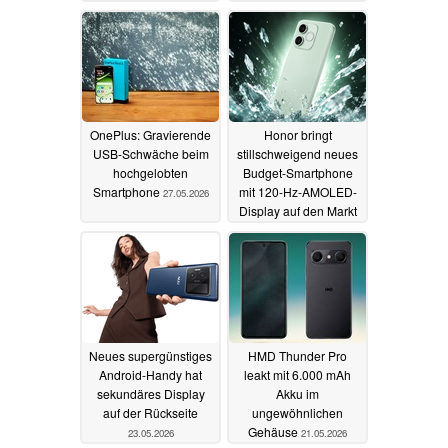
überzeugt
Handy
29.05.2026
28.05.2026
OnePlus: Gravierende
Honor bringt
USB-Schwäche beim
stillschweigend neues
hochgelobten
Budget-Smartphone
Smartphone
mit 120-Hz-AMOLED-
27.05.2026
Display auf den Markt
26.05.2026
Neues supergünstiges
HMD Thunder Pro
Android-Handy hat
leakt mit 6.000 mAh
sekundäres Display
Akku im
auf der Rückseite
ungewöhnlichen
Gehäuse
23.05.2026
21.05.2026