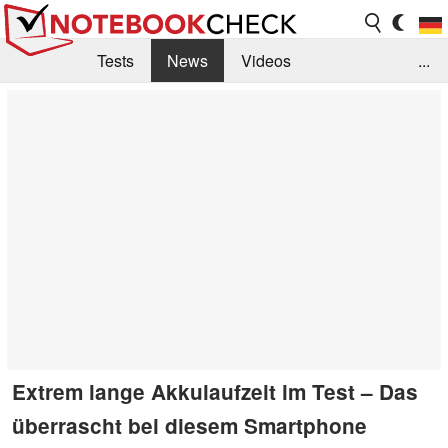
Tests
News
Videos
...
Benchmarks & Tech
Externe Tests
Kaufberatung
Deals
Suche
Jobs
Forum
Extrem lange Akkulaufzeit im Test – Das
überrascht bei diesem Smartphone