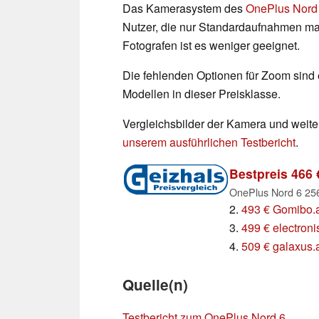
Das Kamerasystem des
OnePlus Nord
Nutzer, die nur Standardaufnahmen mac
Fotografen ist es weniger geeignet.
Die fehlenden Optionen für Zoom sind e
Modellen in dieser Preisklasse.
Vergleichsbilder der Kamera und weiter
unserem ausführlichen Testbericht
.
Bestpreis 466 
OnePlus Nord 6 256
2.
493 € Gomibo.
3.
499 € electroni
4.
509 € galaxus.
Quelle(n)
Testbericht zum OnePlus Nord 6