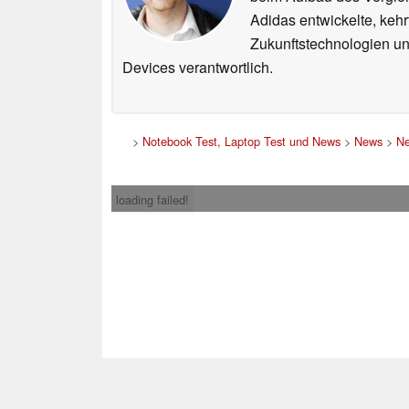
Adidas entwickelte, ke
Zukunftstechnologien un
Devices verantwortlich.
>
Notebook Test, Laptop Test und News
>
News
>
Ne
loading failed!
Impress
* Beim Kauf über ein