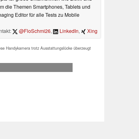
 um die Themen Smartphones, Tablets und
ing Editor für alle Tests zu Mobile
ntakt:
@FloSchmi26
,
LinkedIn
,
Xing
iese Handykamera trotz Ausstattungslücke überzeugt
.2026 03:39
 Ihre Unterstützung!.