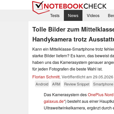
Tests
News
Videos
Be
Tolle Bilder zum Mittelklas
Handykamera trotz Ausstat
Kann ein Mittelklasse-Smartphone trotz fehl
starke Bilder liefern? Es kann, das beweist 
haben uns das Kamerasystem genauer anges
für jeden Fotografen die beste Wahl ist.
Florian Schmitt
,
Veröffentlicht am
29.05.2026
Android
ARM
Review Snippet
Smartphone
Das Kamerasystem des
OnePlus Nord
galaxus.de
) besteht aus einer Hauptk
Ultraweitwinkelkamera, ergänzt durch 