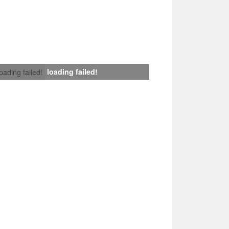
loading failed!
loading failed!