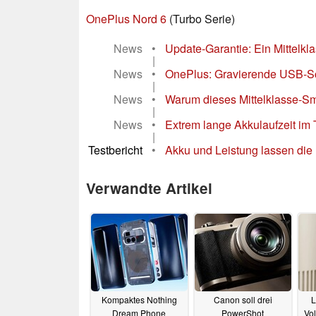
OnePlus Nord 6
(Turbo Serie)
News
•
Update-Garantie: Ein Mittelkl
|
News
•
OnePlus: Gravierende USB-S
|
News
•
Warum dieses Mittelklasse-Sm
|
News
•
Extrem lange Akkulaufzeit im
|
Testbericht
•
Akku und Leistung lassen die 
Verwandte Artikel
Kompaktes Nothing
Canon soll drei
L
Dream Phone
PowerShot
Vo