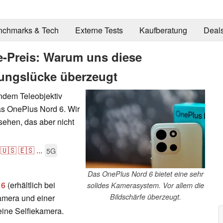
nchmarks & Tech
Externe Tests
Kaufberatung
Deal
se-Preis: Warum uns diese
tungslücke überzeugt
endem Teleobjektiv
das OnePlus Nord 6. Wir
ehen, das aber nicht
🇺🇸
🇪🇸
...
5G
Das OnePlus Nord 6 bietet eine sehr
 6
(erhältlich bei
solides Kamerasystem. Vor allem die
Bildschärfe überzeugt.
amera und einer
eine Selfiekamera.