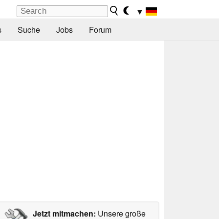
▼
s
Suche
Jobs
Forum
Jetzt mitmachen:
Unsere große