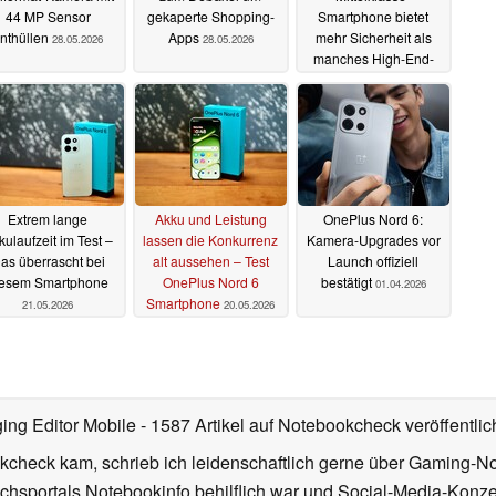
44 MP Sensor
gekaperte Shopping-
Smartphone bietet
nthüllen
Apps
mehr Sicherheit als
28.05.2026
28.05.2026
manches High-End-
Handy
28.05.2026
Extrem lange
Akku und Leistung
OnePlus Nord 6:
kulaufzeit im Test –
lassen die Konkurrenz
Kamera-Upgrades vor
as überrascht bei
alt aussehen – Test
Launch offiziell
iesem Smartphone
OnePlus Nord 6
bestätigt
01.04.2026
Smartphone
21.05.2026
20.05.2026
ing Editor Mobile
- 1587 Artikel auf Notebookcheck veröffentlic
kcheck kam, schrieb ich leidenschaftlich gerne über Gaming-N
ichsportals Notebookinfo behilflich war und Social-Media-Ko