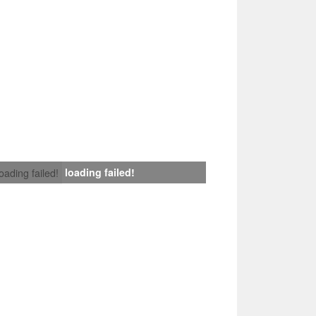
loading failed!
loading failed!