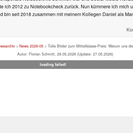
hrte ich 2012 zu Notebookcheck zurück. Nun kümmere ich mich
d bin seit 2018 zusammen mit meinem Kollegen Daniel als Manag
Ko
wsarchiv
>
News 2026-05
> Tolle Bilder zum Mittelklasse-Preis: Warum uns d
Autor: Florian Schmitt, 29.05.2026 (Update: 27.05.2026)
loading failed!
um
|
Team
|
Datenschutz
|
Kontakt
|
Cookie Einstellungen
| 07.08
en Affiliate-Link kann Notebookcheck eine Vergütung erhalten. Vielen Dank für