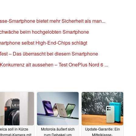
asse-Smartphone bietet mehr Sicherheit als man...
chwäche beim hochgelobten Smartphone
artphone selbst High-End-Chips schlägt
 Test – Das überrascht bei diesem Smartphone
Konkurrenz alt aussehen – Test OnePlus Nord 6 ...
eica soll in Kürze
Motorola äußert sich
Update-Garantie: Ein
llformat-Kamera mit
zum Debakel um
Mittelklasse-