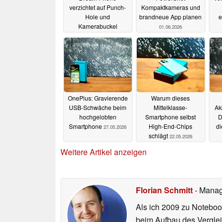
verzichtet auf Punch-
Kompaktkameras und
Hole und
brandneue App planen
e
Kamerabuckel
01.06.2026
22.06.2026
OnePlus: Gravierende
Warum dieses
USB-Schwäche beim
Mittelklasse-
Ak
hochgelobten
Smartphone selbst
D
Smartphone
High-End-Chips
d
27.05.2026
schlägt
22.05.2026
Weitere Artikel anzeigen
Florian Schmitt
- Manag
Als ich 2009 zu Noteboo
beim Aufbau des Vergle