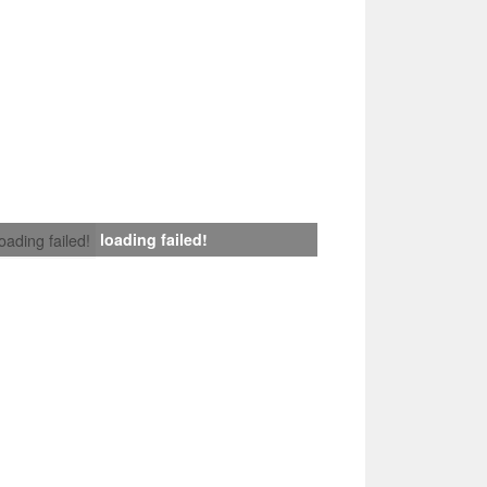
loading failed!
loading failed!