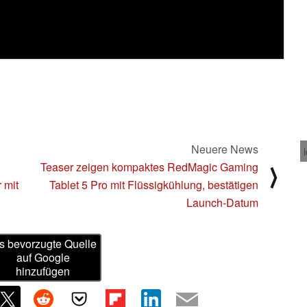
Neuere News
Teaser zeigen kompaktes RedMagic Gaming
⟩
 mit
Tablet 5 Pro mit Flüssigkühlung, bestätigen
Launch-Datum
s bevorzugte Quelle
auf Google
hinzufügen