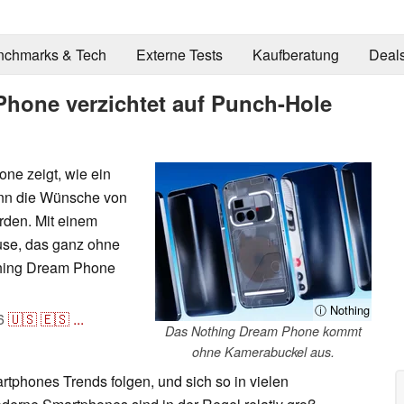
nchmarks & Tech
Externe Tests
Kaufberatung
Deal
hone verzichtet auf Punch-Hole
e zeigt, wie ein
nn die Wünsche von
rden. Mit einem
use, das ganz ohne
hing Dream Phone
ⓘ Nothing
6
🇺🇸
🇪🇸
...
Das Nothing Dream Phone kommt
ohne Kamerabuckel aus.
rtphones Trends folgen, und sich so in vielen