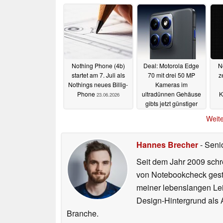
Nothing Phone (4b)
Deal: Motorola Edge
N
startet am 7. Juli als
70 mit drei 50 MP
z
Nothings neues Billig-
Kameras im
Phone
ultradünnen Gehäuse
K
23.06.2026
gibts jetzt günstiger
denn je
23.06.2026
Weite
Hannes Brecher
- Seni
Seit dem Jahr 2009 schre
von Notebookcheck gest
meiner lebenslangen Lei
Design-Hintergrund als A
Branche.