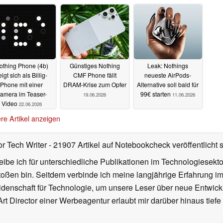
23.06.2026
othing Phone (4b)
Günstiges Nothing
Leak: Nothings
eigt sich als Billig-
CMF Phone fällt
neueste AirPods-
Phone mit einer
DRAM-Krise zum Opfer
Alternative soll bald für
amera im Teaser-
99€ starten
19.06.2026
11.06.2026
Video
22.06.2026
re Artikel anzeigen
or Tech Writer
- 21907 Artikel auf Notebookcheck veröffentlicht
s
ibe ich für unterschiedliche Publikationen im Technologiesekt
oßen bin. Seitdem verbinde ich meine langjährige Erfahrung 
denschaft für Technologie, um unsere Leser über neue Entwick
rt Director einer Werbeagentur erlaubt mir darüber hinaus tiefe 