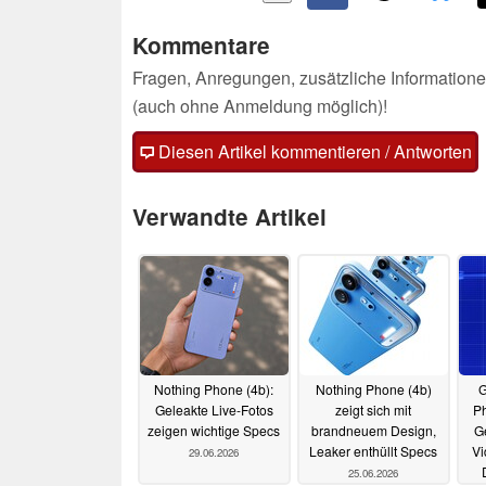
Kommentare
Fragen, Anregungen, zusätzliche Informatione
(auch ohne Anmeldung möglich)!
Diesen Artikel kommentieren / Antworten
Verwandte Artikel
Nothing Phone (4b):
Nothing Phone (4b)
G
Geleakte Live-Fotos
zeigt sich mit
Ph
zeigen wichtige Specs
brandneuem Design,
G
Leaker enthüllt Specs
Vi
29.06.2026
25.06.2026