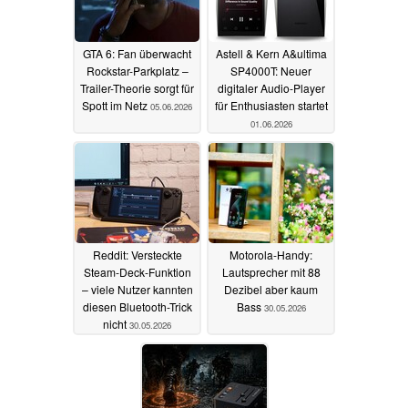
GTA 6: Fan überwacht
Astell & Kern A&ultima
Rockstar-Parkplatz –
SP4000T: Neuer
Trailer-Theorie sorgt für
digitaler Audio-Player
Spott im Netz
für Enthusiasten startet
05.06.2026
01.06.2026
Reddit: Versteckte
Motorola-Handy:
Steam-Deck-Funktion
Lautsprecher mit 88
– viele Nutzer kannten
Dezibel aber kaum
diesen Bluetooth-Trick
Bass
30.05.2026
nicht
30.05.2026