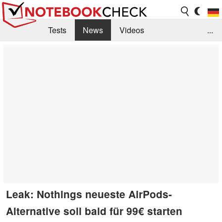
Tests
News
Videos
...
Benchmarks & Tech
Externe Tests
Kaufberatung
Deals
Suche
Jobs
Forum
Leak: Nothings neueste AirPods-
Alternative soll bald für 99€ starten