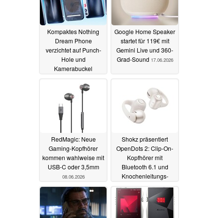
Kompaktes Nothing
Google Home Speaker
Dream Phone
startet für 119€ mit
verzichtet auf Punch-
Gemini Live und 360-
Hole und
Grad-Sound
17.06.2026
Kamerabuckel
22.06.2026
RedMagic: Neue
Shokz präsentiert
Gaming-Kopfhörer
OpenDots 2: Clip-On-
kommen wahlweise mit
Kopfhörer mit
USB-C oder 3,5mm
Bluetooth 6.1 und
Knochenleitungs-
08.06.2026
Mikrofonen
05.06.2026