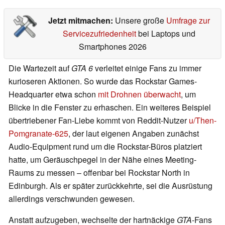
Jetzt mitmachen:
Unsere große
Umfrage zur
Servicezufriedenheit
bei Laptops und
Smartphones 2026
Die Wartezeit auf
GTA 6
verleitet einige Fans zu immer
kurioseren Aktionen. So wurde das Rockstar Games-
Headquarter etwa schon
mit Drohnen überwacht
, um
Blicke in die Fenster zu erhaschen. Ein weiteres Beispiel
übertriebener Fan-Liebe kommt von Reddit-Nutzer
u/Then-
Pomgranate-625
, der laut eigenen Angaben zunächst
Audio-Equipment rund um die Rockstar-Büros platziert
hatte, um Geräuschpegel in der Nähe eines Meeting-
Raums zu messen – offenbar bei Rockstar North in
Edinburgh. Als er später zurückkehrte, sei die Ausrüstung
allerdings verschwunden gewesen.
Anstatt aufzugeben, wechselte der hartnäckige
GTA
-Fans