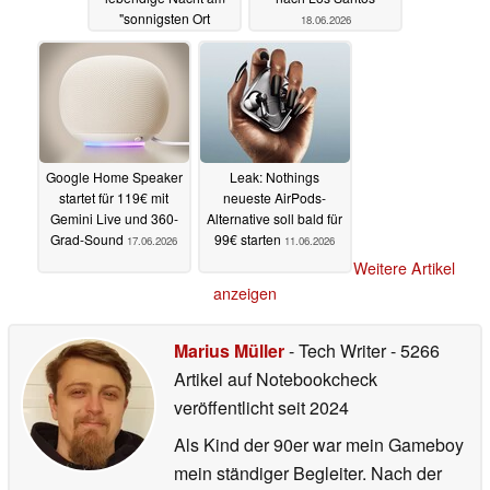
"sonnigsten Ort
18.06.2026
Amerikas"
18.06.2026
Google Home Speaker
Leak: Nothings
startet für 119€ mit
neueste AirPods-
Gemini Live und 360-
Alternative soll bald für
Grad-Sound
99€ starten
17.06.2026
11.06.2026
Weitere Artikel
anzeigen
Marius Müller
- Tech Writer
- 5266
Artikel auf Notebookcheck
veröffentlicht
seit 2024
Als Kind der 90er war mein Gameboy
mein ständiger Begleiter. Nach der