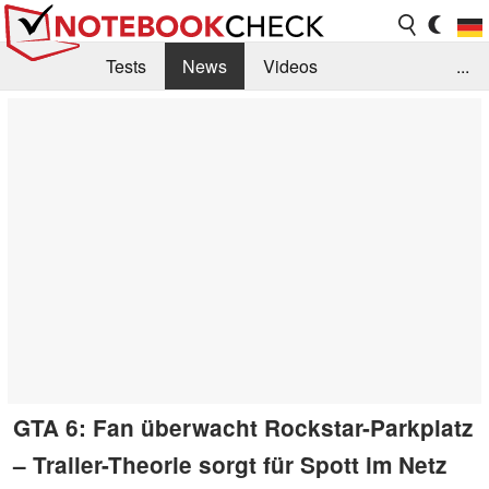
Tests
News
Videos
...
Benchmarks & Tech
Externe Tests
Kaufberatung
Deals
Suche
Jobs
Forum
GTA 6: Fan überwacht Rockstar-Parkplatz
– Trailer-Theorie sorgt für Spott im Netz