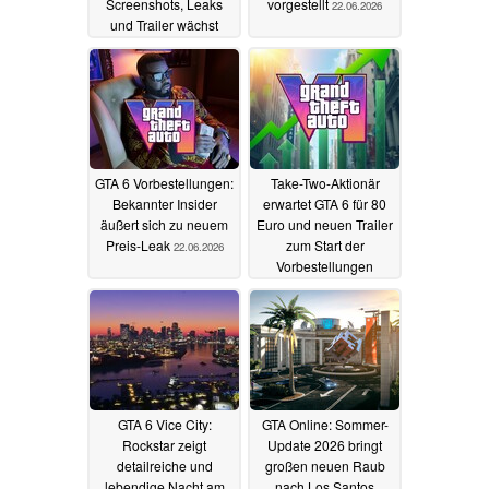
Screenshots, Leaks
vorgestellt
22.06.2026
und Trailer wächst
29.06.2026
GTA 6 Vorbestellungen:
Take-Two-Aktionär
Bekannter Insider
erwartet GTA 6 für 80
äußert sich zu neuem
Euro und neuen Trailer
Preis-Leak
zum Start der
22.06.2026
Vorbestellungen
20.06.2026
GTA 6 Vice City:
GTA Online: Sommer-
Rockstar zeigt
Update 2026 bringt
detailreiche und
großen neuen Raub
lebendige Nacht am
nach Los Santos