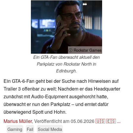
ⓘ Rockstar Games
Ein GTA-Fan überwacht aktuell den
Parkplatz von Rockstar North in
Edinburgh.
Ein GTA-6-Fan geht bei der Suche nach Hinweisen auf
Trailer 3 offenbar zu weit: Nachdem er das Headquarter
zunächst mit Audio-Equipment ausgehorcht hatte,
überwacht er nun den Parkplatz – und erntet dafür
überwiegend Spott und Hohn.
Marius Müller
,
Veröffentlicht am
05.06.2026
🇺🇸
🇪🇸
...
Gaming
Fail
Social Media