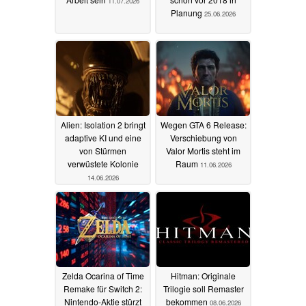
11.07.2026
Planung
25.06.2026
Alien: Isolation 2 bringt
Wegen GTA 6 Release:
adaptive KI und eine
Verschiebung von
von Stürmen
Valor Mortis steht im
verwüstete Kolonie
Raum
11.06.2026
14.06.2026
Zelda Ocarina of Time
Hitman: Originale
Remake für Switch 2:
Trilogie soll Remaster
Nintendo-Aktie stürzt
bekommen
08.06.2026