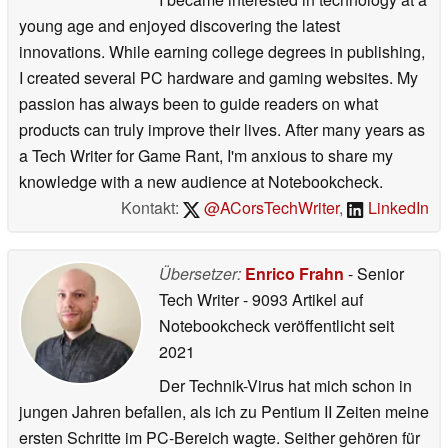
young age and enjoyed discovering the latest
innovations. While earning college degrees in publishing,
I created several PC hardware and gaming websites. My
passion has always been to guide readers on what
products can truly improve their lives. After many years as
a Tech Writer for Game Rant, I'm anxious to share my
knowledge with a new audience at Notebookcheck.
Kontakt:
@ACorsTechWriter
,
LinkedIn
Übersetzer:
Enrico Frahn
- Senior
Tech Writer
- 9093 Artikel auf
Notebookcheck veröffentlicht
seit
2021
Der Technik-Virus hat mich schon in
jungen Jahren befallen, als ich zu Pentium II Zeiten meine
ersten Schritte im PC-Bereich wagte. Seither gehören für