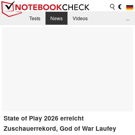
Tests
News
Videos
...
Benchmarks & Tech
Externe Tests
Kaufberatung
Deals
Suche
Jobs
Forum
State of Play 2026 erreicht
Zuschauerrekord, God of War Laufey