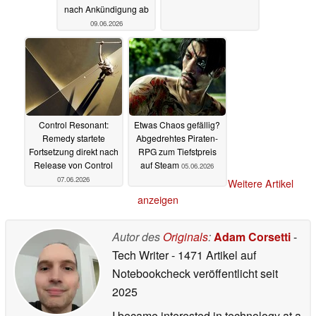
nach Ankündigung ab
09.06.2026
Control Resonant:
Etwas Chaos gefällig?
Remedy startete
Abgedrehtes Piraten-
Fortsetzung direkt nach
RPG zum Tiefstpreis
Release von Control
auf Steam
05.06.2026
07.06.2026
Weitere Artikel
anzeigen
Autor des
Originals
:
Adam Corsetti
-
Tech Writer
- 1471 Artikel auf
Notebookcheck veröffentlicht
seit
2025
I became interested in technology at a