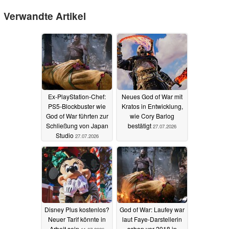
Verwandte Artikel
Ex-PlayStation-Chef:
Neues God of War mit
PS5-Blockbuster wie
Kratos in Entwicklung,
God of War führten zur
wie Cory Barlog
Schließung von Japan
bestätigt
27.07.2026
Studio
27.07.2026
Disney Plus kostenlos?
God of War: Laufey war
Neuer Tarif könnte in
laut Faye‑Darstellerin
Arbeit sein
schon vor 2018 in