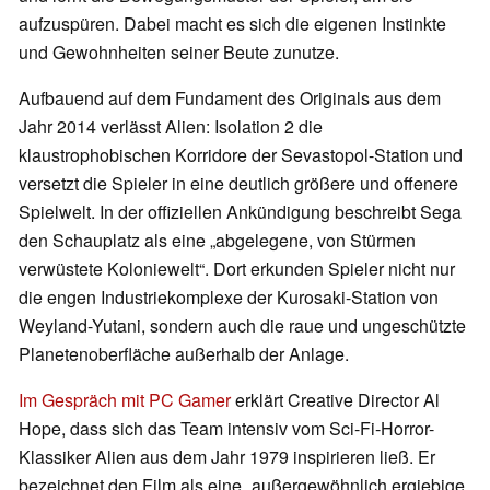
aufzuspüren. Dabei macht es sich die eigenen Instinkte
und Gewohnheiten seiner Beute zunutze.
Aufbauend auf dem Fundament des Originals aus dem
Jahr 2014 verlässt Alien: Isolation 2 die
klaustrophobischen Korridore der Sevastopol-Station und
versetzt die Spieler in eine deutlich größere und offenere
Spielwelt. In der offiziellen Ankündigung beschreibt Sega
den Schauplatz als eine „abgelegene, von Stürmen
verwüstete Koloniewelt“. Dort erkunden Spieler nicht nur
die engen Industriekomplexe der Kurosaki-Station von
Weyland-Yutani, sondern auch die raue und ungeschützte
Planetenoberfläche außerhalb der Anlage.
Im Gespräch mit PC Gamer
erklärt Creative Director Al
Hope, dass sich das Team intensiv vom Sci-Fi-Horror-
Klassiker Alien aus dem Jahr 1979 inspirieren ließ. Er
bezeichnet den Film als eine „außergewöhnlich ergiebige