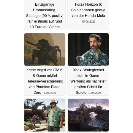
Einzigartige
Forza Horizon 6:
Drohnenkrieg-
Spieler haben genug
Strategie (90 % positiv)
von der Honda-Meta
fällt erstmals auf rund
15.06.2026
10 Euro auf Steam
15.06.2026
Keine Angst vor GTA 6:
Xbox-Strategiechef
S-Game erklärt
sieht In-Game-
Release-Verschiebung
Werbung als nächsten
von Phantom Blade
großen Schritt für
Zero
Spiele
14.06.2026
12.06.2026