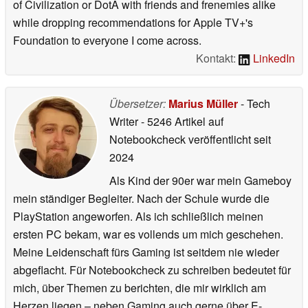
of Civilization or DotA with friends and frenemies alike
while dropping recommendations for Apple TV+'s
Foundation to everyone I come across.
Kontakt:
LinkedIn
Übersetzer:
Marius Müller
- Tech
Writer
- 5246 Artikel auf
Notebookcheck veröffentlicht
seit
2024
Als Kind der 90er war mein Gameboy
mein ständiger Begleiter. Nach der Schule wurde die
PlayStation angeworfen. Als ich schließlich meinen
ersten PC bekam, war es vollends um mich geschehen.
Meine Leidenschaft fürs Gaming ist seitdem nie wieder
abgeflacht. Für Notebookcheck zu schreiben bedeutet für
mich, über Themen zu berichten, die mir wirklich am
Herzen liegen – neben Gaming auch gerne über E-