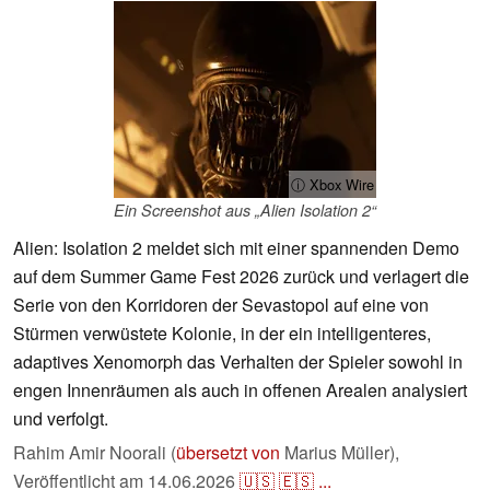
ⓘ Xbox Wire
Ein Screenshot aus „Alien Isolation 2“
Alien: Isolation 2 meldet sich mit einer spannenden Demo
auf dem Summer Game Fest 2026 zurück und verlagert die
Serie von den Korridoren der Sevastopol auf eine von
Stürmen verwüstete Kolonie, in der ein intelligenteres,
adaptives Xenomorph das Verhalten der Spieler sowohl in
engen Innenräumen als auch in offenen Arealen analysiert
und verfolgt.
Rahim Amir Noorali (
übersetzt von
Marius Müller),
Veröffentlicht am
14.06.2026
🇺🇸
🇪🇸
...