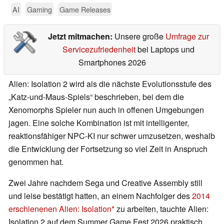
AI
Gaming
Game Releases
Jetzt mitmachen:
Unsere große
Umfrage zur
Servicezufriedenheit
bei Laptops und
Smartphones 2026
Alien: Isolation 2 wird als die nächste Evolutionsstufe des
„Katz-und-Maus-Spiels“ beschrieben, bei dem die
Xenomorphs Spieler nun auch in offenen Umgebungen
jagen. Eine solche Kombination ist mit intelligenter,
reaktionsfähiger NPC-KI nur schwer umzusetzen, weshalb
die Entwicklung der Fortsetzung so viel Zeit in Anspruch
genommen hat.
Zwei Jahre nachdem Sega und Creative Assembly still
und leise bestätigt hatten, an einem Nachfolger des
2014
erschienenen Alien: Isolation
zu arbeiten, tauchte Alien:
Isolation 2 auf dem Summer Game Fest 2026 praktisch