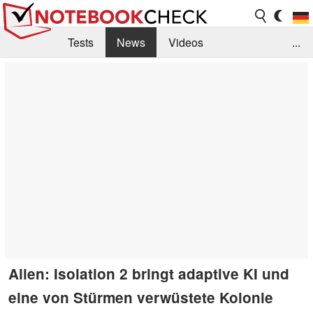
Tests
News
Videos
...
Benchmarks & Tech
Externe Tests
Kaufberatung
Deals
Suche
Jobs
Forum
Alien: Isolation 2 bringt adaptive KI und
eine von Stürmen verwüstete Kolonie