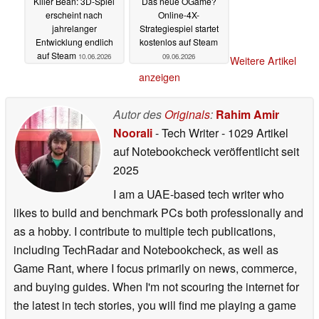
Killer Bean: 3D-Spiel
Das neue OGame?
erscheint nach
Online-4X-
jahrelanger
Strategiespiel startet
Entwicklung endlich
kostenlos auf Steam
auf Steam
10.06.2026
09.06.2026
Weitere Artikel
anzeigen
Autor des
Originals
:
Rahim Amir
Noorali
- Tech Writer
- 1029 Artikel
auf Notebookcheck veröffentlicht
seit
2025
I am a UAE-based tech writer who
likes to build and benchmark PCs both professionally and
as a hobby. I contribute to multiple tech publications,
including TechRadar and Notebookcheck, as well as
Game Rant, where I focus primarily on news, commerce,
and buying guides. When I'm not scouring the internet for
the latest in tech stories, you will find me playing a game