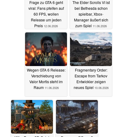
Frage zu GTA 6 geht
The Elder Scrolls VI ist
viral: Fans pfeifen auf
bei Bethesda schon
60 FPS, wollen
spielbar, Xbox-
Release um jeden
Manager äußert sich
Preis
zum Spiel
12.06.2026
11.06.2026
Wegen GTA 6 Release:
Fragmentary Order:
Verschiebung von
Escape from Tarkov
Valor Mortis steht im
Entwickler zeigen
Raum
neues Spiel
11.06.2026
10.06.2026