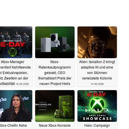
Xbox-Manager
Xbox-
Alien: Isolation 2 bringt
entiert Kehrtwende
Ratenkaufprogramm
adaptive KI und eine
i Exklusivspielen,
geleakt, CEO
von Stürmen
otz Zweifeln an der
thematisiert Preis der
verwüstete Kolonie
ofitabilität
neuen Project Helix
16.06.2026
14.06.2026
Konsole
15.06.2026
box-Chefin Asha
Neue Xbox-Konsole
Halo: Campaign