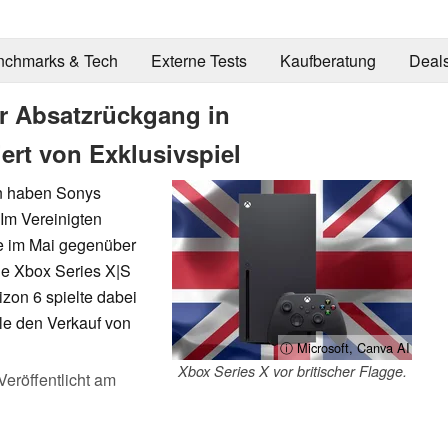
nchmarks & Tech
Externe Tests
Kaufberatung
Deal
r Absatzrückgang in
iert von Exklusivspiel
en haben Sonys
Im Vereinigten
e im Mai gegenüber
ie Xbox Series X|S
zon 6 spielte dabei
le den Verkauf von
ⓘ Microsoft, Canva AI
Xbox Series X vor britischer Flagge.
Veröffentlicht am