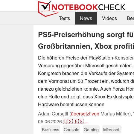
Tests
News
Videos
Be
PS5-Preiserhöhung sorgt fü
Großbritannien, Xbox profit
Die höheren Preise der PlayStation-Konsol
Vorsprung gegenüber Microsoft geschmälert. 
Königreich brachen die Verkäufe der System
dem Vormonat um 50 Prozent ein, wodurch d
nahezu gleichziehen konnte. Auch Forza Hori
eine Rolle und zeigt, dass Xbox-Exklusivspie
Hardware beeinflussen können.
Adam Corsetti (
übersetzt von
Marius Müller),
05.06.2026
🇺🇸
🇪🇸
...
Business
Console
Gaming
Microsoft