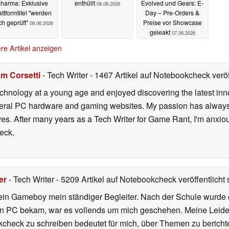
harma: Exklusive
enthüllt
Evolved und Gears: E-
08.06.2026
attformtitel "werden
Day – Pre-Orders &
h geprüft"
Preise vor Showcase
08.06.2026
geleakt
07.06.2026
re Artikel anzeigen
m Corsetti
- Tech Writer
- 1467 Artikel auf Notebookcheck veröf
echnology at a young age and enjoyed discovering the latest inn
everal PC hardware and gaming websites. My passion has always
lives. After many years as a Tech Writer for Game Rant, I'm anx
eck.
er
- Tech Writer
- 5209 Artikel auf Notebookcheck veröffentlicht
s
ein Gameboy mein ständiger Begleiter. Nach der Schule wurde d
en PC bekam, war es vollends um mich geschehen. Meine Leiden
kcheck zu schreiben bedeutet für mich, über Themen zu berichte