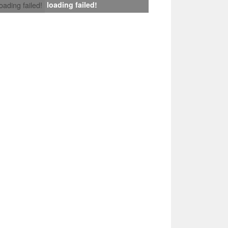
loading failed!
loading failed!