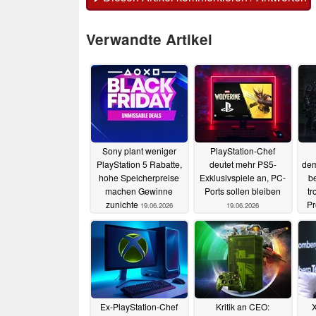
Verwandte Artikel
Sony plant weniger
PlayStation-Chef
PlayStation 5 Rabatte,
deutet mehr PS5-
dem
hohe Speicherpreise
Exklusivspiele an, PC-
be
machen Gewinne
Ports sollen bleiben
tr
zunichte
Pr
19.06.2026
19.06.2026
Ex-PlayStation-Chef
Kritik an CEO:
X