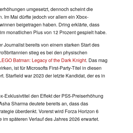
serhöhungen umgesetzt, dennoch scheint die
n. Im Mai dürfte jedoch vor allem ein Xbox-
innen beigetragen haben. Dring erklärte, dass
im monatlichen Plus von 12 Prozent gespielt habe.
 Journalist bereits von einem starken Start des
roßbritannien stieg es bei den physischen
LEGO Batman: Legacy of the Dark Knight
. Das mag
rken, ist für Microsofts First-Party-Titel in diesen
Starfield war 2023 der letzte Kandidat, der es in
x-Exklusivtitel den Effekt der PS5-Preiserhöhung
Asha Sharma deutete bereits an, dass das
ategie überdenkt. Vorerst wird Forza Horizon 6
e im späteren Verlauf des Jahres 2026 erwartet.