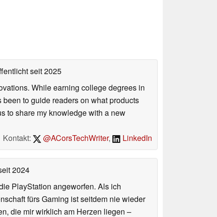
fentlicht
seit 2025
ovations. While earning college degrees in
 been to guide readers on what products
ious to share my knowledge with a new
Kontakt:
@ACorsTechWriter
,
LinkedIn
eit 2024
ie PlayStation angeworfen. Als ich
schaft fürs Gaming ist seitdem nie wieder
n, die mir wirklich am Herzen liegen –