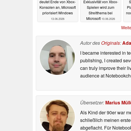
deutet Ende von Xbox-
Exklusivität von Xbox-
S
Konsolen an, Microsoft
Spielen wird zum
Pl
priorisiert Windows
Streitthema bei
noc
Microsoft
13.06.2026
10.06.2026
Weite
Autor des
Originals
:
Ada
I became interested in t
publishing, I created s
can truly improve their 
audience at Notebookch
Übersetzer:
Marius Müll
Als Kind der 90er war m
schließlich meinen erst
abgeflacht. Für Noteboo