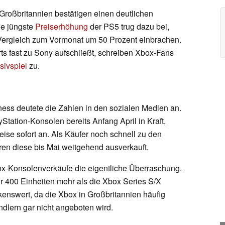
Großbritannien bestätigen einen deutlichen
ie jüngste
Preiserhöhung
der PS5 trug dazu bei,
Vergleich zum Vormonat um 50 Prozent einbrachen.
ts fast zu Sony aufschließt, schreiben Xbox-Fans
sivspiel
zu.
ss deutete die Zahlen in den sozialen Medien an.
yStation-Konsolen bereits Anfang April in Kraft,
eise sofort an. Als Käufer noch schnell zu den
ren diese bis Mai weitgehend ausverkauft.
box-Konsolenverkäufe die eigentliche Überraschung.
ur 400 Einheiten mehr als die Xbox Series S/X
kenswert, da die Xbox in Großbritannien häufig
ndlern gar nicht angeboten wird.