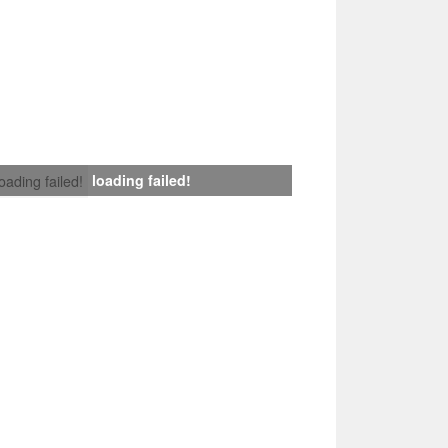
loading failed!
loading failed!