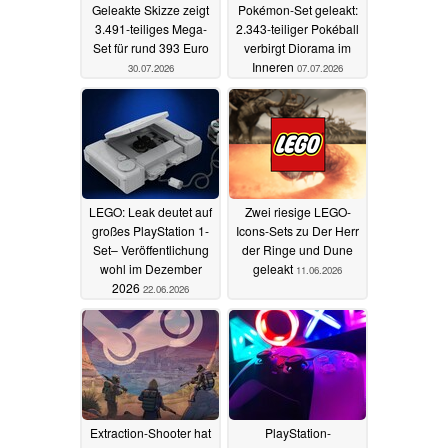
Geleakte Skizze zeigt
Pokémon-Set geleakt:
3.491-teiliges Mega-
2.343-teiliger Pokéball
Set für rund 393 Euro
verbirgt Diorama im
Inneren
30.07.2026
07.07.2026
LEGO: Leak deutet auf
Zwei riesige LEGO-
großes PlayStation 1-
Icons-Sets zu Der Herr
Set– Veröffentlichung
der Ringe und Dune
wohl im Dezember
geleakt
11.06.2026
2026
22.06.2026
Extraction-Shooter hat
PlayStation-