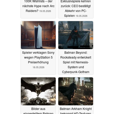
100K Wishlists – der
Exklusivspiele kehren
nächste Hype nach Arc
zurück: CEO bestätigt
Raiders?
Abkehr von PC-
19.05.2026
Spielen
19.05.2026
Spieler verklagen Sony
Batman Beyond:
wegen PlayStation 5
Rocksteady entwickelt
Preiserhöhung
Spiel mit Nemesis-
System und
18.05.2026
Cyberpunk-Gotham
12.05.2026
Bilder aus
Batman Arkham Knight
eingestelltem Batman
bekommt HD-Texturen