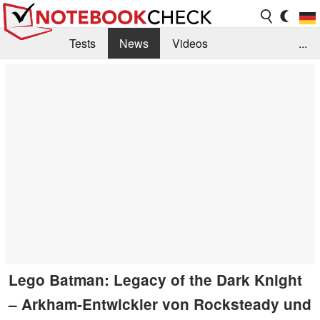
Tests
News
Videos
...
Benchmarks & Tech
Externe Tests
Kaufberatung
Deals
Suche
Jobs
Forum
Lego Batman: Legacy of the Dark Knight
– Arkham-Entwickler von Rocksteady und