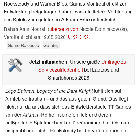
Rocksteady und Warner Bros. Games Montreal direkt zur
Entwicklung beigetragen haben, was die tiefere Verbindung
des Spiels zum gefeierten Arkham-Erbe unterstreicht.
Rahim Amir Noorali (
übersetzt von
Nicole Dominikowski),
Veröffentlicht am
19.05.2026
🇺🇸
🇪🇸
...
Game Releases
Gaming
Jetzt mitmachen:
Unsere große
Umfrage zur
Servicezufriedenheit
bei Laptops und
Smartphones 2026
Lego Batman: Legacy of the Dark Knight
fühlt sich auf
Anhieb vertraut an – und das aus gutem Grund. Das liegt
nicht nur daran, dass sich das Entwicklerstudio TT Games
von der
Arkham
-Reihe inspirieren ließ und deren
heißgeliebte Spielmechaniken übernommen hat. Ob man
es glaubt oder nicht: Rocksteady hat im Verborgenen an