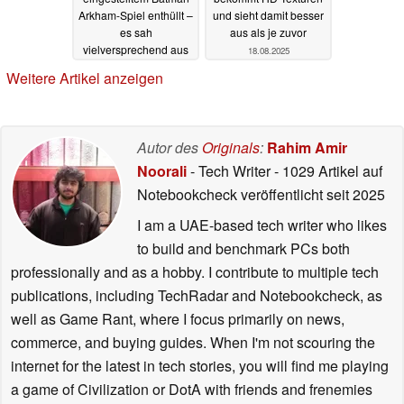
Arkham-Spiel enthüllt –
und sieht damit besser
es sah
aus als je zuvor
vielversprechend aus
18.08.2025
15.09.2025
Weitere Artikel anzeigen
Autor des
Originals
:
Rahim Amir
Noorali
- Tech Writer
- 1029 Artikel auf
Notebookcheck veröffentlicht
seit 2025
I am a UAE-based tech writer who likes
to build and benchmark PCs both
professionally and as a hobby. I contribute to multiple tech
publications, including TechRadar and Notebookcheck, as
well as Game Rant, where I focus primarily on news,
commerce, and buying guides. When I'm not scouring the
internet for the latest in tech stories, you will find me playing
a game of Civilization or DotA with friends and frenemies