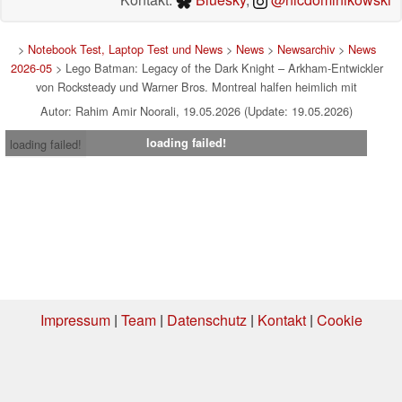
>
Notebook Test, Laptop Test und News
>
News
>
Newsarchiv
>
News
2026-05
> Lego Batman: Legacy of the Dark Knight – Arkham-Entwickler
von Rocksteady und Warner Bros. Montreal halfen heimlich mit
Autor: Rahim Amir Noorali, 19.05.2026 (Update: 19.05.2026)
loading failed!
loading failed!
Impressum
|
Team
|
Datenschutz
|
Kontakt
|
Cookie
Einstellungen
| 06.08.2026 03:44
* Beim Kauf über einen Affiliate-Link kann Notebookcheck eine Vergütung
erhalten. Vielen Dank für Ihre Unterstützung!.