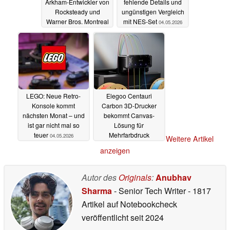
Arkham-Entwickler von
fehlende Details und
Rocksteady und
ungünstigen Vergleich
Warner Bros. Montreal
mit NES-Set
04.05.2026
halfen heimlich mit
19.05.2026
LEGO: Neue Retro-
Elegoo Centauri
Konsole kommt
Carbon 3D-Drucker
nächsten Monat – und
bekommt Canvas-
ist gar nicht mal so
Lösung für
teuer
Mehrfarbdruck
04.05.2026
Weitere Artikel
28.04.2026
anzeigen
Autor des
Originals
:
Anubhav
Sharma
- Senior Tech Writer
- 1817
Artikel auf Notebookcheck
veröffentlicht
seit 2024