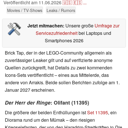
Veröffentlicht am
11.06.2026
🇺🇸
🇪🇸
...
Movies / TV-Shows
Leaks / Rumors
Jetzt mitmachen:
Unsere große
Umfrage zur
Servicezufriedenheit
bei Laptops und
Smartphones 2026
Brick Tap, der in der LEGO-Community allgemein als
zuverlässiger Leaker gilt und auf verifizierte anonyme
Quellen zurückgreift, hat Details zu zwei kommenden
Icons-Sets veröffentlicht – eines aus Mittelerde, das
andere von Arrakis. Beide sollen Berichten zufolge am 1.
Januar 2027 erscheinen.
Der Herr der Ringe
: Olifant (11395)
Die größere der beiden Enthüllungen ist
Set 11395
, ein
Diorama rund um den Mûmak – den riesigen
Kriegselefanten, der von den Haradrim-Streitkräften in
Die