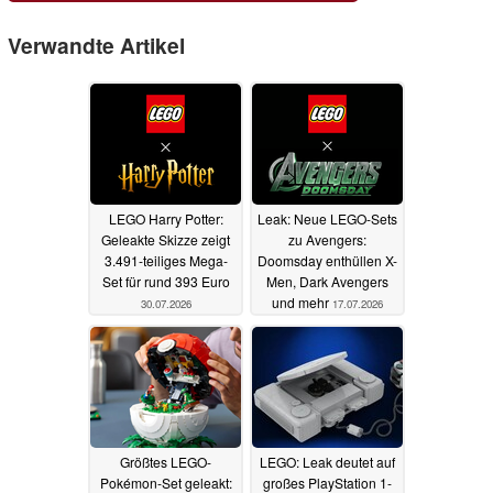
Verwandte Artikel
LEGO Harry Potter:
Leak: Neue LEGO-Sets
Geleakte Skizze zeigt
zu Avengers:
3.491-teiliges Mega-
Doomsday enthüllen X-
Set für rund 393 Euro
Men, Dark Avengers
und mehr
30.07.2026
17.07.2026
Größtes LEGO-
LEGO: Leak deutet auf
Pokémon-Set geleakt:
großes PlayStation 1-