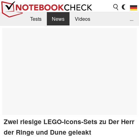
Tests
News
Videos
...
Benchmarks & Tech
Externe Tests
Kaufberatung
Deals
Suche
Jobs
Forum
Zwei riesige LEGO-Icons-Sets zu Der Herr
der Ringe und Dune geleakt