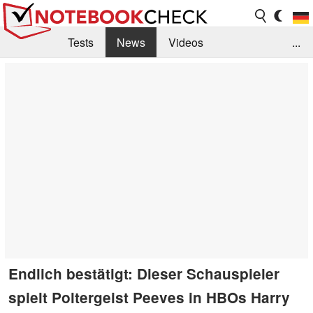
Tests
News
Videos
...
Benchmarks & Tech
Externe Tests
Kaufberatung
Deals
Suche
Jobs
Forum
Endlich bestätigt: Dieser Schauspieler
spielt Poltergeist Peeves in HBOs Harry