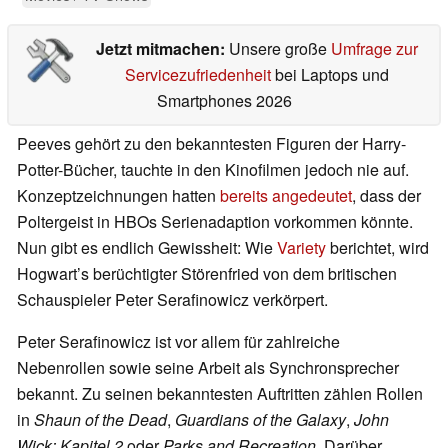
Jetzt mitmachen:
Unsere große
Umfrage zur
Servicezufriedenheit
bei Laptops und
Smartphones 2026
Peeves gehört zu den bekanntesten Figuren der Harry-
Potter-Bücher, tauchte in den Kinofilmen jedoch nie auf.
Konzeptzeichnungen hatten
bereits angedeutet
, dass der
Poltergeist in HBOs Serienadaption vorkommen könnte.
Nun gibt es endlich Gewissheit: Wie
Variety
berichtet, wird
Hogwart’s berüchtigter Störenfried von dem britischen
Schauspieler Peter Serafinowicz verkörpert.
Peter Serafinowicz ist vor allem für zahlreiche
Nebenrollen sowie seine Arbeit als Synchronsprecher
bekannt. Zu seinen bekanntesten Auftritten zählen Rollen
in
Shaun of the Dead
,
Guardians of the Galaxy
,
John
Wick: Kapitel 2
oder
Parks and Recreation
. Darüber