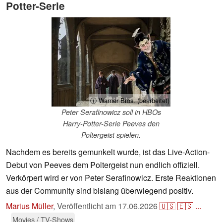
Potter-Serie
ⓘ Warner Bros. (bearbeitet)
Peter Serafinowicz soll in HBOs
Harry-Potter-Serie Peeves den
Poltergeist spielen.
Nachdem es bereits gemunkelt wurde, ist das Live-Action-
Debut von Peeves dem Poltergeist nun endlich offiziell.
Verkörpert wird er von Peter Serafinowicz. Erste Reaktionen
aus der Community sind bislang überwiegend positiv.
Marius Müller
,
Veröffentlicht am
17.06.2026
🇺🇸
🇪🇸
...
Movies / TV-Shows