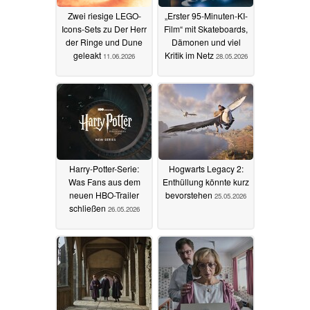
Zwei riesige LEGO-
„Erster 95-Minuten-KI-
Icons-Sets zu Der Herr
Film“ mit Skateboards,
der Ringe und Dune
Dämonen und viel
geleakt
Kritik im Netz
11.06.2026
28.05.2026
Harry-Potter-Serie:
Hogwarts Legacy 2:
Was Fans aus dem
Enthüllung könnte kurz
neuen HBO-Trailer
bevorstehen
25.05.2026
schließen
26.05.2026