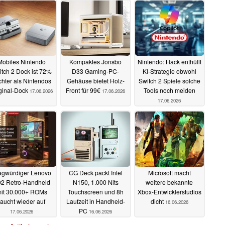
Mobiles Nintendo
Kompaktes Jonsbo
Nintendo: Hack enthüllt
itch 2 Dock ist 72%
D33 Gaming-PC-
KI-Strategie obwohl
ichter als Nintendos
Gehäuse bietet Holz-
Switch 2 Spiele solche
ginal-Dock
Front für 99€
Tools noch meiden
17.06.2026
17.06.2026
17.06.2026
agwürdiger Lenovo
CG Deck packt Intel
Microsoft macht
2 Retro-Handheld
N150, 1.000 Nits
weitere bekannte
it 30.000+ ROMs
Touchscreen und 8h
Xbox-Entwicklerstudios
taucht wieder auf
Laufzeit in Handheld-
dicht
16.06.2026
PC
17.06.2026
16.06.2026