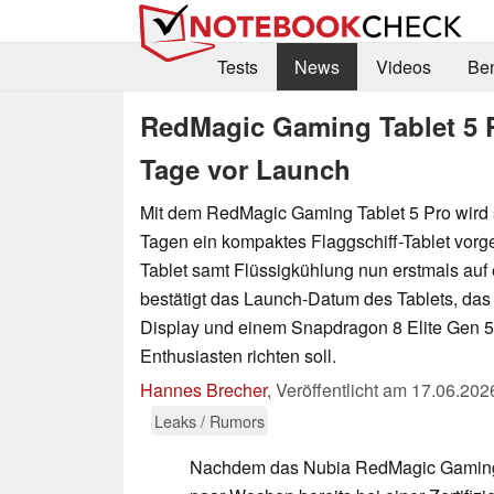
Tests
News
Videos
Be
RedMagic Gaming Tablet 5 P
Tage vor Launch
Mit dem RedMagic Gaming Tablet 5 Pro wird
Tagen ein kompaktes Flaggschiff-Tablet vorges
Tablet samt Flüssigkühlung nun erstmals auf
bestätigt das Launch-Datum des Tablets, das
Display und einem Snapdragon 8 Elite Gen 
Enthusiasten richten soll.
Hannes Brecher
,
Veröffentlicht am
17.06.202
Leaks / Rumors
Nachdem das Nubia RedMagic Gaming T