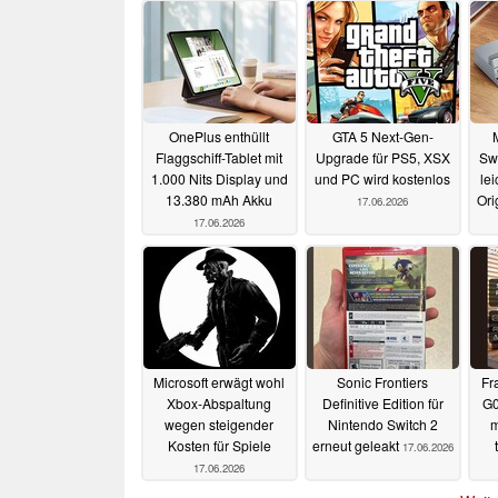
OnePlus enthüllt
GTA 5 Next-Gen-
Flaggschiff-Tablet mit
Upgrade für PS5, XSX
Sw
1.000 Nits Display und
und PC wird kostenlos
le
13.380 mAh Akku
Ori
17.06.2026
17.06.2026
Microsoft erwägt wohl
Sonic Frontiers
Fr
Xbox-Abspaltung
Definitive Edition für
G0
wegen steigender
Nintendo Switch 2
m
Kosten für Spiele
erneut geleakt
17.06.2026
17.06.2026