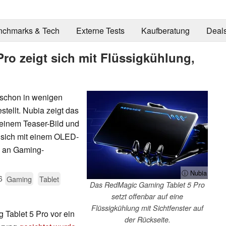
nchmarks & Tech
Externe Tests
Kaufberatung
Deal
ro zeigt sich mit Flüssigkühlung,
 schon in wenigen
tellt. Nubia zeigt das
 einem Teaser-Bild und
 sich mit einem OLED-
5 an Gaming-
ⓘ Nubia
6
Gaming
Tablet
Das RedMagic Gaming Tablet 5 Pro
setzt offenbar auf eine
Flüssigkühlung mit Sichtfenster auf
ablet 5 Pro vor ein
der Rückseite.