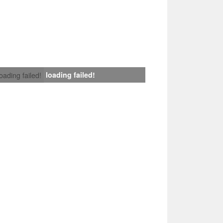
loading failed!
loading failed!