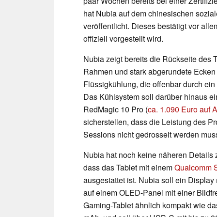
paar Wochen bereits bei einer Zertifiz
hat Nubia auf dem chinesischen sozia
veröffentlicht. Dieses bestätigt vor al
offiziell vorgestellt wird.
Nubia zeigt bereits die Rückseite des T
Rahmen und stark abgerundete Ecken nu
Flüssigkühlung, die offenbar durch ein 
Das Kühlsystem soll darüber hinaus ei
RedMagic 10 Pro (
ca. 1.090 Euro auf
sicherstellen, dass die Leistung des 
Sessions nicht gedrosselt werden mus
Nubia hat noch keine näheren Details z
dass das Tablet mit einem
Qualcomm S
ausgestattet ist. Nubia soll ein Displa
auf einem OLED-Panel mit einer Bildfr
Gaming-Tablet ähnlich kompakt wie das