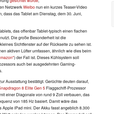
ierung
gesichtet wurde
,
len Netzwerk
Weibo
nun ein kurzes Teaser-Video
lem, dass das Tablet am Dienstag, dem 30. Juni,
ablets, das offenbar Tablet-typisch einen flachen
tzt. Die große Besonderheit ist die
kleines Sichtfenster auf der Rückseite zu sehen ist.
nen aktiven Lüfter umfassen, ähnlich wie dies beim
 Amazon
) der Fall ist. Dieses Kühlsystem soll
Prozessors auch bei ausgedehnten Gaming-
s.
ur Ausstattung bestätigt. Gerüchte deuten darauf,
napdragon 8 Elite Gen 5
Flaggschiff-Prozessor
y mit einer Diagonale von rund 9 Zoll verbauen, das
equenz von 185 Hz basiert. Damit wäre das
 Apple iPad mini. Der Akku fasst angeblich 8.300