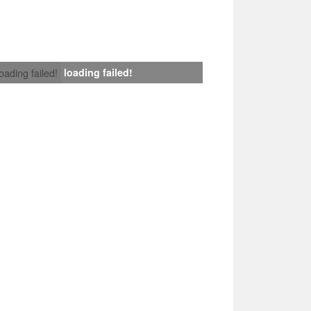
loading failed!
loading failed!