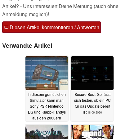
Artikel? - Uns interessiert Deine Meinung (auch ohne
Anmeldung möglich)!
Diesen Artikel kommentieren / Antworten
Verwandte Artikel
In diesem gemütlichen
Secure Boot: So lässt
Simulator kann man
sich testen, ob ein PC
Sony PSP, Nintendo
für das Update bereit
DS und Klapp-Handys
ist
18.06.2026
aus den 2000ern
reparieren
19.06.2026