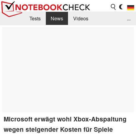
Tests
News
Videos
...
Benchmarks & Tech
Externe Tests
Kaufberatung
Deals
Suche
Jobs
Forum
Microsoft erwägt wohl Xbox-Abspaltung
wegen steigender Kosten für Spiele