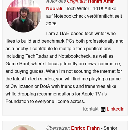
Autor des
Originals
:
Rahim Amir
Noorali
- Tech Writer
- 1018 Artikel
auf Notebookcheck veröffentlicht
seit
2025
I am a UAE-based tech writer who
likes to build and benchmark PCs both professionally and
as a hobby. I contribute to multiple tech publications,
including TechRadar and Notebookcheck, as well as
Game Rant, where I focus primarily on news, commerce,
and buying guides. When I'm not scouring the internet for
the latest in tech stories, you will find me playing a game
of Civilization or DotA with friends and frenemies alike
while dropping recommendations for Apple TV+'s
Foundation to everyone I come across.
Kontakt:
LinkedIn
Übersetzer:
Enrico Frahn
- Senior