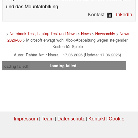
und das Mountainbiking.
Kontakt:
LinkedIn
>
Notebook Test, Laptop Test und News
>
News
>
Newsarchiv
>
News
2026-06
> Microsoft erwägt wohl Xbox-Abspaltung wegen steigender
Kosten für Spiele
Autor: Rahim Amir Noorali, 17.06.2026 (Update: 17.06.2026)
loading failed!
loading failed!
Impressum
|
Team
|
Datenschutz
|
Kontakt
|
Cookie
Einstellungen
| 02.08.2026 03:32
* Beim Kauf über einen Affiliate-Link kann Notebookcheck eine Vergütung