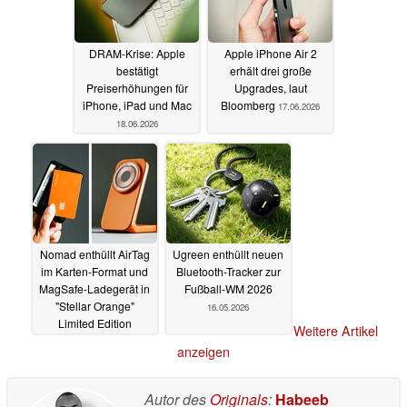
DRAM-Krise: Apple
Apple iPhone Air 2
bestätigt
erhält drei große
Preiserhöhungen für
Upgrades, laut
iPhone, iPad und Mac
Bloomberg
17.06.2026
18.06.2026
Nomad enthüllt AirTag
Ugreen enthüllt neuen
im Karten-Format und
Bluetooth-Tracker zur
MagSafe-Ladegerät in
Fußball-WM 2026
"Stellar Orange"
16.05.2026
Limited Edition
Weitere Artikel
09.06.2026
anzeigen
Autor des
Originals
:
Habeeb