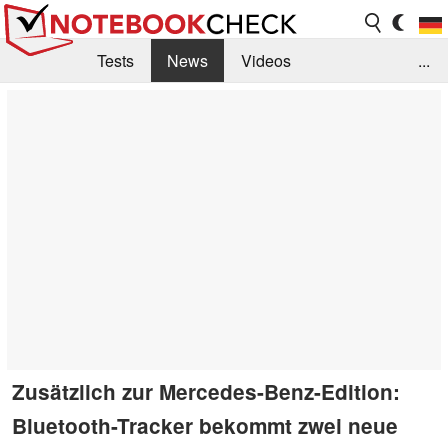
Tests
News
Videos
...
Benchmarks & Tech
Externe Tests
Kaufberatung
Deals
Suche
Jobs
Forum
Zusätzlich zur Mercedes-Benz-Edition:
Bluetooth-Tracker bekommt zwei neue