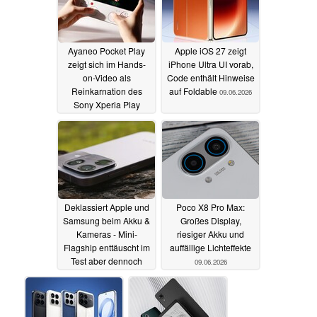
Ayaneo Pocket Play
Apple iOS 27 zeigt
zeigt sich im Hands-
iPhone Ultra UI vorab,
on-Video als
Code enthält Hinweise
Reinkarnation des
auf Foldable
09.06.2026
Sony Xperia Play
09.06.2026
Deklassiert Apple und
Poco X8 Pro Max:
Samsung beim Akku &
Großes Display,
Kameras - Mini-
riesiger Akku und
Flagship enttäuscht im
auffällige Lichteffekte
Test aber dennoch
09.06.2026
09.06.2026