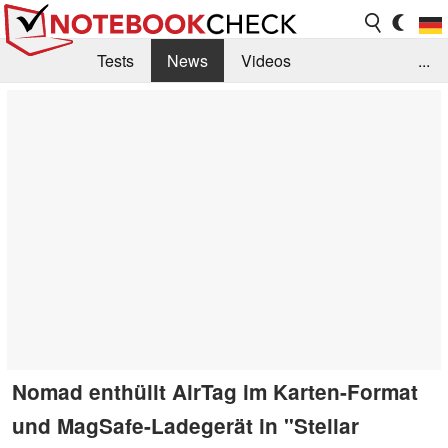
Tests
News
Videos
...
Benchmarks & Tech
Externe Tests
Kaufberatung
Deals
Suche
Jobs
Forum
Nomad enthüllt AirTag im Karten-Format
und MagSafe-Ladegerät in "Stellar