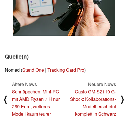
Quelle(n)
Nomad (
Stand One
|
Tracking Card Pro
)
Ältere News
Neuere News
Schnäppchen: Mini-PC
Casio GM-S2110 G-
⟨
⟩
mit AMD Ryzen 7 H nur
Shock: Kollaborations-
269 Euro, weiteres
Modell erscheint
Modell kaum teurer
komplett in Schwarz