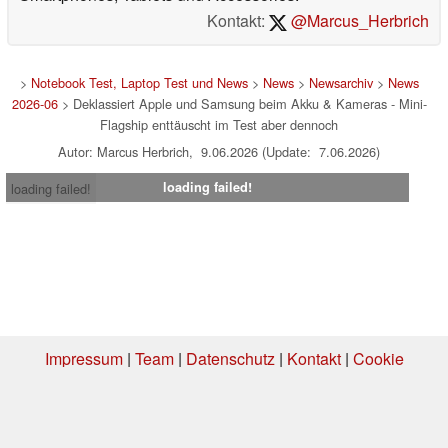
Kontakt:
@Marcus_Herbrich
>
Notebook Test, Laptop Test und News
>
News
>
Newsarchiv
>
News
2026-06
> Deklassiert Apple und Samsung beim Akku & Kameras - Mini-
Flagship enttäuscht im Test aber dennoch
Autor: Marcus Herbrich, 9.06.2026 (Update: 7.06.2026)
loading failed!
loading failed!
Impressum
|
Team
|
Datenschutz
|
Kontakt
|
Cookie
Einstellungen
| 03.08.2026 08:47
* Beim Kauf über einen Affiliate-Link kann Notebookcheck eine Vergütung
erhalten. Vielen Dank für Ihre Unterstützung!.