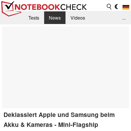
Tests
News
Videos
...
Benchmarks & Tech
Externe Tests
Kaufberatung
Deals
Suche
Jobs
Forum
Deklassiert Apple und Samsung beim
Akku & Kameras - Mini-Flagship