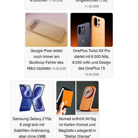
11.06.2026
11.06.2026
Google Pixel leidet
OnePlus Turbo 6X Pro
noch immer am
startet mit 6.500 Nits,
Bootloop-Fehler des
8.000 mAh und Design
März-Updates
des OnePlus 15
10.06.2026
10.06.2026
Samsung Galaxy Z Flip
Nomad enthüllt AirTag
8 zeigt sich mit
im Karten-Format und
Satelliten-Anbindung,
MagSafe-Ladegerät in
aber ohne UWB
"Stellar Orange"