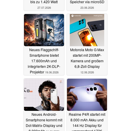
bis zu 1.420 Watt
Speicher via microSD
27.07.2026
23.06.2026
Neues Flaggschiff-
Motorola Moto G Max
Smartphone bietet
startet mit 200MP-
17.600mAh und
Kamera und großem
integrierten 2K-DLP-
6,8-Zoll-Display
Projektor
19.06.2026
12.06.2026
Neues Android-
Realme P4R startet mit
Smartphone kommt mit
8.000 mAh Akku und
Dot-Matrix-Display und
144 Hz Display für
8.000mAh
umgerechnet 172€