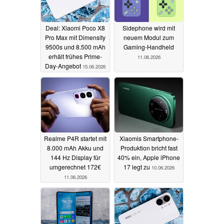
Deal: Xiaomi Poco X8
Sidephone wird mit
Pro Max mit Dimensity
neuem Modul zum
9500s und 8.500 mAh
Gaming-Handheld
erhält frühes Prime-
11.06.2026
Day-Angebot
15.06.2026
Realme P4R startet mit
Xiaomis Smartphone-
8.000 mAh Akku und
Produktion bricht fast
144 Hz Display für
40% ein, Apple iPhone
umgerechnet 172€
17 legt zu
10.06.2026
11.06.2026