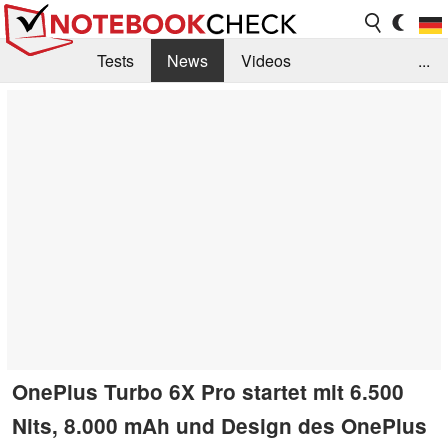
Tests
News
Videos
...
Benchmarks & Tech
Externe Tests
Kaufberatung
Deals
Suche
Jobs
Forum
OnePlus Turbo 6X Pro startet mit 6.500
Nits, 8.000 mAh und Design des OnePlus