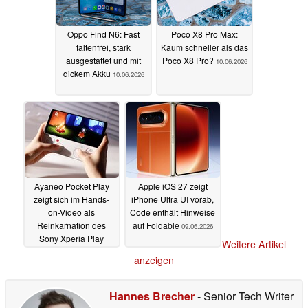
Oppo Find N6: Fast
Poco X8 Pro Max:
faltenfrei, stark
Kaum schneller als das
ausgestattet und mit
Poco X8 Pro?
10.06.2026
dickem Akku
10.06.2026
Ayaneo Pocket Play
Apple iOS 27 zeigt
zeigt sich im Hands-
iPhone Ultra UI vorab,
on-Video als
Code enthält Hinweise
Reinkarnation des
auf Foldable
09.06.2026
Sony Xperia Play
Weitere Artikel
09.06.2026
anzeigen
Hannes Brecher
- Senior Tech Writer