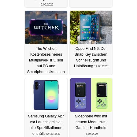
15.06.2026
The Witcher:
Oppo Find N6: Der
Kostenloses neues
Snap Key zwischen
Multiplayer-RPG soll
Schnellzugriff und
auf PC und
Halblösung
14.06.2026
Smartphones kommen
15.06.2026
Samsung Galaxy A27
Sidephone wird mit
vor Launch gelistet,
neuem Modul zum
alle Spezifikationen
Gaming-Handheld
enthüllt
12.06.2026
11.06.2026