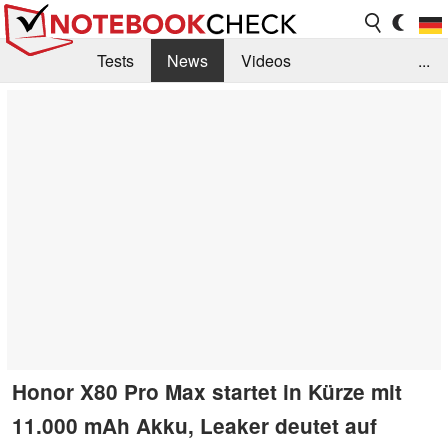
Tests
News
Videos
...
Benchmarks & Tech
Externe Tests
Kaufberatung
Deals
Suche
Jobs
Forum
Honor X80 Pro Max startet in Kürze mit
11.000 mAh Akku, Leaker deutet auf