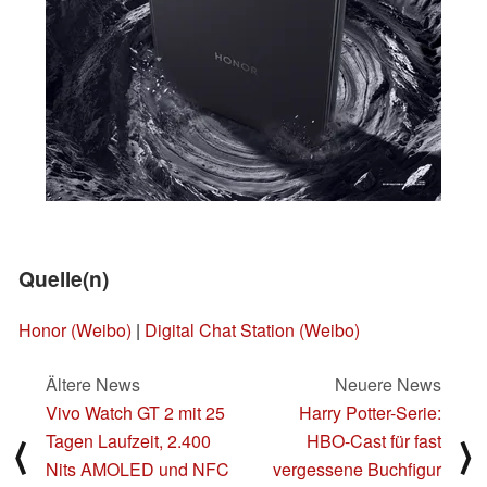
Quelle(n)
Honor (Weibo)
|
Digital Chat Station (Weibo)
Ältere News
Neuere News
Vivo Watch GT 2 mit 25
Harry Potter-Serie:
Tagen Laufzeit, 2.400
HBO-Cast für fast
⟨
⟩
Nits AMOLED und NFC
vergessene Buchfigur