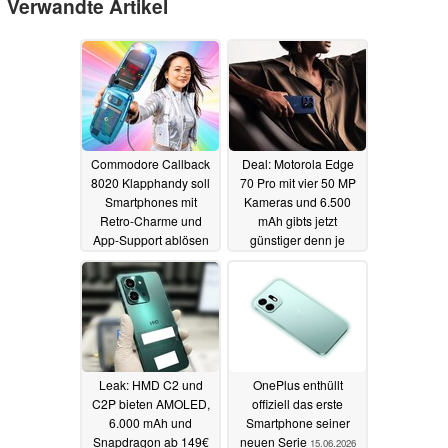
Verwandte Artikel
Commodore Callback
Deal: Motorola Edge
8020 Klapphandy soll
70 Pro mit vier 50 MP
Smartphones mit
Kameras und 6.500
Retro-Charme und
mAh gibts jetzt
App-Support ablösen
günstiger denn je
16.06.2026
16.06.2026
Leak: HMD C2 und
OnePlus enthüllt
C2P bieten AMOLED,
offiziell das erste
6.000 mAh und
Smartphone seiner
Snapdragon ab 149€
neuen Serie
15.06.2026