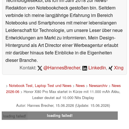
Technologiesektor, bis ich im Jahr 2018 zur News-
Redaktion von Notebookcheck gestoßen bin. Seitdem
verbinde ich meine langjährige Erfahrung im Bereich
Notebooks und Smartphones mit meiner lebenslangen
Leidenschaft für Technologie, um unsere Leser über neue
Entwicklungen am Markt zu informieren. Mein Design-
Hintergrund als Art Director einer Werbeagentur erlaubt
mir darüber hinaus tiefe Einblicke in die Eigenheiten
dieser Branche.
Kontakt:
@HannesBrecher
,
LinkedIn
,
Xing
>
Notebook Test, Laptop Test und News
>
News
>
Newsarchiv
>
News
2026-06
> Honor X80 Pro Max startet in Kürze mit 11.000 mAh Akku,
Leaker deutet auf 10.000 Nits Display
Autor: Hannes Brecher, 15.06.2026 (Update: 15.06.2026)
loading failed!
loading failed!