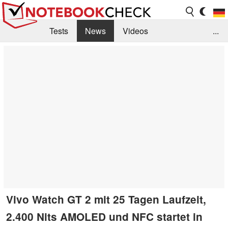
Tests
News
Videos
...
Benchmarks & Tech
Externe Tests
Kaufberatung
Deals
Suche
Jobs
Forum
Vivo Watch GT 2 mit 25 Tagen Laufzeit,
2.400 Nits AMOLED und NFC startet in