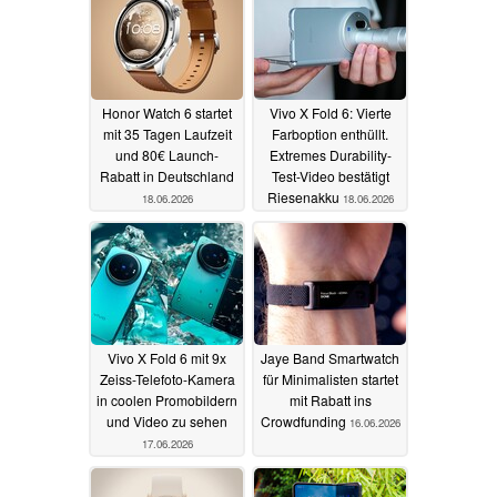
Honor Watch 6 startet
Vivo X Fold 6: Vierte
mit 35 Tagen Laufzeit
Farboption enthüllt.
und 80€ Launch-
Extremes Durability-
Rabatt in Deutschland
Test-Video bestätigt
Riesenakku
18.06.2026
18.06.2026
Vivo X Fold 6 mit 9x
Jaye Band Smartwatch
Zeiss-Telefoto-Kamera
für Minimalisten startet
in coolen Promobildern
mit Rabatt ins
und Video zu sehen
Crowdfunding
16.06.2026
17.06.2026