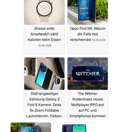
Sharps erste
Oppo Find N6: Warum
Smartwatch zählt
die Falte fast
Kalorien beim Essen
verschwindet
16.06.2026
16.06.2026
Statt langweiliger
The Witcher:
Samsung Galaxy Z
Kostenloses neues
Fold 8 Kamera: Zeiss
Multiplayer-RPG soll
9x-Zoom-Foldable
auf PC und
Launchtermin, Farben,
Smartphones kommen
Video
16.06.2026
15.06.2026