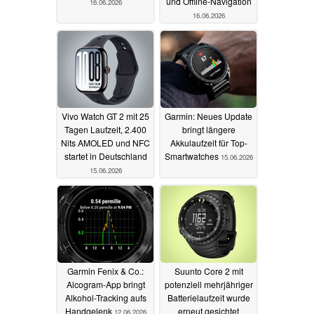
und Offline-Navigation
16.06.2026
16.06.2026
Vivo Watch GT 2 mit 25
Garmin: Neues Update
Tagen Laufzeit, 2.400
bringt längere
Nits AMOLED und NFC
Akkulaufzeit für Top-
startet in Deutschland
Smartwatches
15.06.2026
15.06.2026
Garmin Fenix & Co.:
Suunto Core 2 mit
Alcogram-App bringt
potenziell mehrjähriger
Alkohol-Tracking aufs
Batterielaufzeit wurde
Handgelenk
erneut gesichtet
12.06.2026