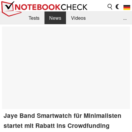
Tests
News
Videos
...
Benchmarks & Tech
Externe Tests
Kaufberatung
Deals
Suche
Jobs
Forum
Jaye Band Smartwatch für Minimalisten
startet mit Rabatt ins Crowdfunding