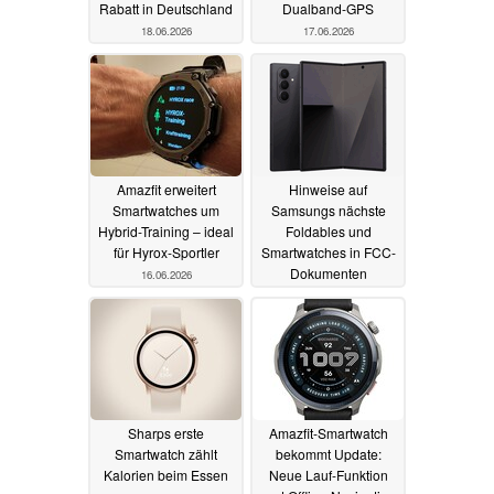
Rabatt in Deutschland
Dualband-GPS
18.06.2026
17.06.2026
Amazfit erweitert
Hinweise auf
Smartwatches um
Samsungs nächste
Hybrid-Training – ideal
Foldables und
für Hyrox-Sportler
Smartwatches in FCC-
Dokumenten
16.06.2026
aufgetaucht
16.06.2026
Sharps erste
Amazfit-Smartwatch
Smartwatch zählt
bekommt Update:
Kalorien beim Essen
Neue Lauf-Funktion