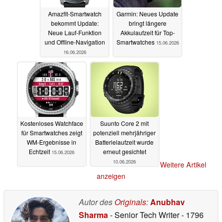
Amazfit-Smartwatch
Garmin: Neues Update
bekommt Update:
bringt längere
Neue Lauf-Funktion
Akkulaufzeit für Top-
und Offline-Navigation
Smartwatches
15.06.2026
16.06.2026
Kostenloses Watchface
Suunto Core 2 mit
für Smartwatches zeigt
potenziell mehrjähriger
WM-Ergebnisse in
Batterielaufzeit wurde
Echtzeit
erneut gesichtet
15.06.2026
10.06.2026
Weitere Artikel
anzeigen
Autor des
Originals
:
Anubhav
Sharma
- Senior Tech Writer
- 1796