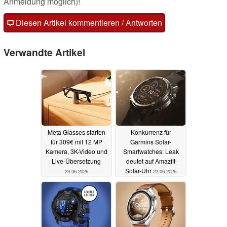
Anmeldung möglich)!
Diesen Artikel kommentieren / Antworten
Verwandte Artikel
Meta Glasses starten
Konkurrenz für
für 309€ mit 12 MP
Garmins Solar-
Kamera, 3K-Video und
Smartwatches: Leak
Live-Übersetzung
deutet auf Amazfit
Solar-Uhr
23.06.2026
22.06.2026