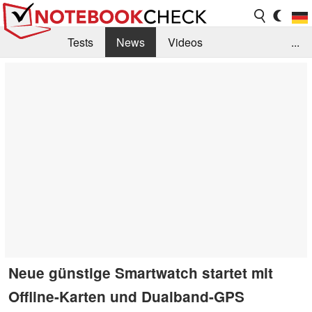
Tests
News
Videos
...
Benchmarks & Tech
Externe Tests
Kaufberatung
Deals
Suche
Jobs
Forum
Neue günstige Smartwatch startet mit
Offline-Karten und Dualband-GPS