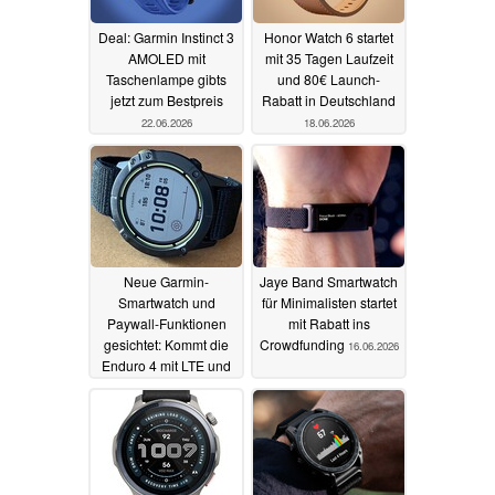
Deal: Garmin Instinct 3
Honor Watch 6 startet
AMOLED mit
mit 35 Tagen Laufzeit
Taschenlampe gibts
und 80€ Launch-
jetzt zum Bestpreis
Rabatt in Deutschland
22.06.2026
18.06.2026
Neue Garmin-
Jaye Band Smartwatch
Smartwatch und
für Minimalisten startet
Paywall-Funktionen
mit Rabatt ins
gesichtet: Kommt die
Crowdfunding
16.06.2026
Enduro 4 mit LTE und
Solar?
17.06.2026