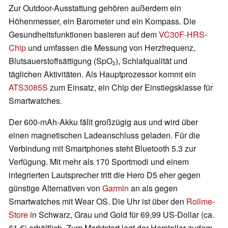
Zur Outdoor-Ausstattung gehören außerdem ein
Höhenmesser, ein Barometer und ein Kompass. Die
Gesundheitsfunktionen basieren auf dem
VC30F-HRS-
Chip
und umfassen die Messung von Herzfrequenz,
Blutsauerstoffsättigung (SpO₂), Schlafqualität und
täglichen Aktivitäten. Als Hauptprozessor kommt ein
ATS3085S
zum Einsatz, ein Chip der Einstiegsklasse für
Smartwatches.
Der 600-mAh-Akku fällt großzügig aus und wird über
einen magnetischen Ladeanschluss geladen. Für die
Verbindung mit Smartphones steht Bluetooth 5.3 zur
Verfügung. Mit mehr als 170 Sportmodi und einem
integrierten Lautsprecher tritt die Hero D5 eher gegen
günstige Alternativen von
Garmin
an als gegen
Smartwatches mit Wear OS. Die Uhr ist über den
Rollme-
Store
in Schwarz, Grau und Gold für 69,99 US-Dollar (ca.
61 €) erhältlich. Zum Marktstart legt der Hersteller zudem