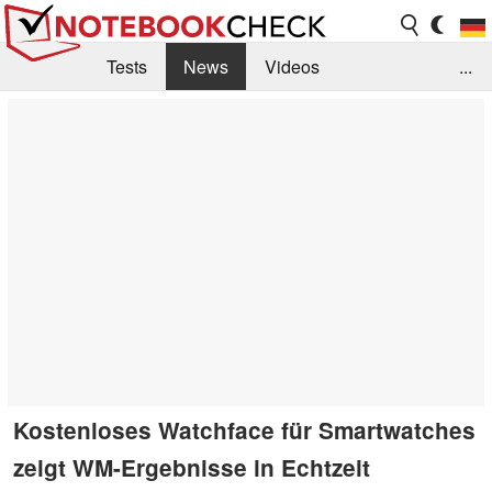
Tests
News
Videos
...
Benchmarks & Tech
Externe Tests
Kaufberatung
Deals
Suche
Jobs
Forum
Kostenloses Watchface für Smartwatches
zeigt WM-Ergebnisse in Echtzeit