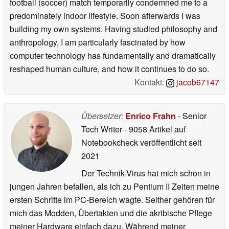
football (soccer) match temporarily condemned me to a
predominately indoor lifestyle. Soon afterwards I was
building my own systems. Having studied philosophy and
anthropology, I am particularly fascinated by how
computer technology has fundamentally and dramatically
reshaped human culture, and how it continues to do so.
Kontakt:
jacob67147
Übersetzer:
Enrico Frahn
- Senior
Tech Writer
- 9058 Artikel auf
Notebookcheck veröffentlicht
seit
2021
Der Technik-Virus hat mich schon in
jungen Jahren befallen, als ich zu Pentium II Zeiten meine
ersten Schritte im PC-Bereich wagte. Seither gehören für
mich das Modden, Übertakten und die akribische Pflege
meiner Hardware einfach dazu. Während meiner