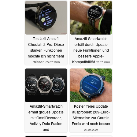
Testfazit Amazfit
Amazfit-Smartwatch
Cheetah 2 Pro: Diese
erhält durch Update
starken Funktionen
neue Funktionen und
möchte ich nicht mehr
bessere Apple-
missen
Kompatibilität
05.07.2026
02.07.2026
Amazfit-Smartwatch
Kostenfreies Update
erhält großes Update
ausprobiert: 209-Euro-
mit OmniRecorder,
Alternative zur Garmin
Activity Data Fusion
Fenix wird noch besser
und
23.06.2026
Navigationsfunktionen