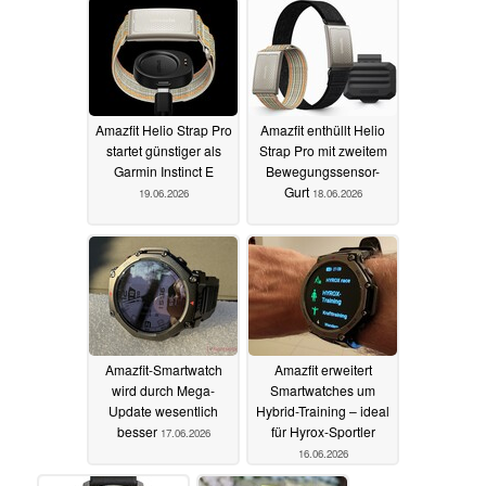
24.06.2026
Amazfit Helio Strap Pro
Amazfit enthüllt Helio
startet günstiger als
Strap Pro mit zweitem
Garmin Instinct E
Bewegungssensor-
Gurt
19.06.2026
18.06.2026
Amazfit-Smartwatch
Amazfit erweitert
wird durch Mega-
Smartwatches um
Update wesentlich
Hybrid-Training – ideal
besser
für Hyrox-Sportler
17.06.2026
16.06.2026