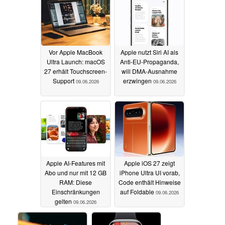
Vor Apple MacBook
Apple nutzt Siri AI als
Ultra Launch: macOS
Anti-EU-Propaganda,
27 erhält Touchscreen-
will DMA-Ausnahme
Support
erzwingen
09.06.2026
09.06.2026
Apple AI-Features mit
Apple iOS 27 zeigt
Abo und nur mit 12 GB
iPhone Ultra UI vorab,
RAM: Diese
Code enthält Hinweise
Einschränkungen
auf Foldable
09.06.2026
gelten
09.06.2026