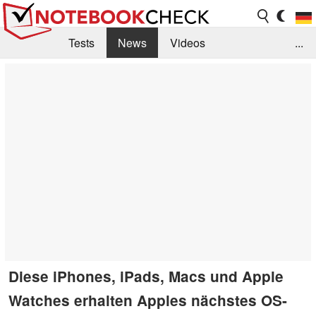
Tests
News
Videos
...
Benchmarks & Tech
Externe Tests
Kaufberatung
Deals
Suche
Jobs
Forum
Diese iPhones, iPads, Macs und Apple
Watches erhalten Apples nächstes OS-