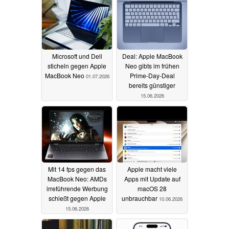
Microsoft und Dell
Deal: Apple MacBook
sticheln gegen Apple
Neo gibts im frühen
MacBook Neo
Prime-Day-Deal
01.07.2026
bereits günstiger
15.06.2026
Mit 14 fps gegen das
Apple macht viele
MacBook Neo: AMDs
Apps mit Update auf
irreführende Werbung
macOS 28
schießt gegen Apple
unbrauchbar
10.06.2026
15.06.2026