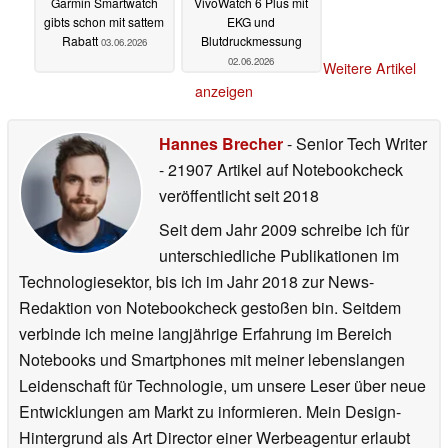
Garmin Smartwatch
VivoWatch 6 Plus mit
gibts schon mit sattem
EKG und
Rabatt
Blutdruckmessung
03.06.2026
02.06.2026
Weitere Artikel
anzeigen
Hannes Brecher
- Senior Tech Writer
- 21907 Artikel auf Notebookcheck
veröffentlicht
seit 2018
Seit dem Jahr 2009 schreibe ich für
unterschiedliche Publikationen im
Technologiesektor, bis ich im Jahr 2018 zur News-
Redaktion von Notebookcheck gestoßen bin. Seitdem
verbinde ich meine langjährige Erfahrung im Bereich
Notebooks und Smartphones mit meiner lebenslangen
Leidenschaft für Technologie, um unsere Leser über neue
Entwicklungen am Markt zu informieren. Mein Design-
Hintergrund als Art Director einer Werbeagentur erlaubt