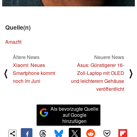
Quelle(n)
Amazfit
Ältere News
Neuere News
Xiaomi: Neues
Asus: Günstigerer 16-
⟨
⟩
Smartphone kommt
Zoll-Laptop mit OLED
noch im Juni
und leichterem Gehäuse
veröffentlicht
Als bevorzugte Quelle
auf Google
hinzufügen