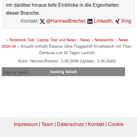
mir darüber hinaus tiefe Einblicke in die Eigenheiten
dieser Branche.
Kontakt:
@HannesBrecher
,
LinkedIn
,
Xing
>
Notebook Test, Laptop Test und News
>
News
>
Newsarchiv
>
News
2026-06
> Amazfit enthüllt Balance Ultra Flaggschiff-Smartwatch mit Titan-
Gehäuse und 30 Tagen Laufzeit
Autor: Hannes Brecher, 2.06.2026 (Update: 2.06.2026)
loading failed!
loading failed!
Impressum
|
Team
|
Datenschutz
|
Kontakt
|
Cookie
Einstellungen
| 02.08.2026 11:26