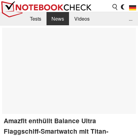
Tests
News
Videos
...
Benchmarks & Tech
Externe Tests
Kaufberatung
Deals
Suche
Jobs
Forum
Amazfit enthüllt Balance Ultra
Flaggschiff-Smartwatch mit Titan-