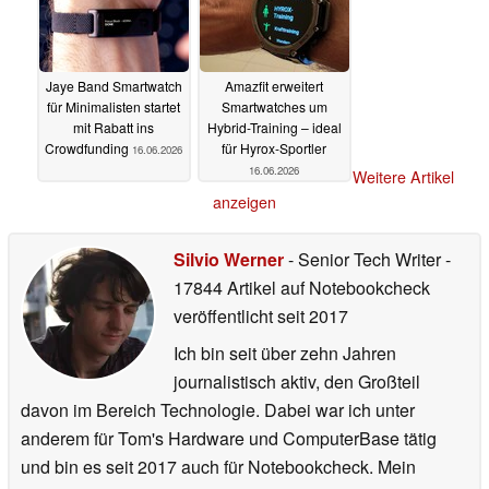
Jaye Band Smartwatch
Amazfit erweitert
für Minimalisten startet
Smartwatches um
mit Rabatt ins
Hybrid-Training – ideal
Crowdfunding
für Hyrox-Sportler
16.06.2026
16.06.2026
Weitere Artikel
anzeigen
Silvio Werner
- Senior Tech Writer
-
17844 Artikel auf Notebookcheck
veröffentlicht
seit 2017
Ich bin seit über zehn Jahren
journalistisch aktiv, den Großteil
davon im Bereich Technologie. Dabei war ich unter
anderem für Tom's Hardware und ComputerBase tätig
und bin es seit 2017 auch für Notebookcheck. Mein