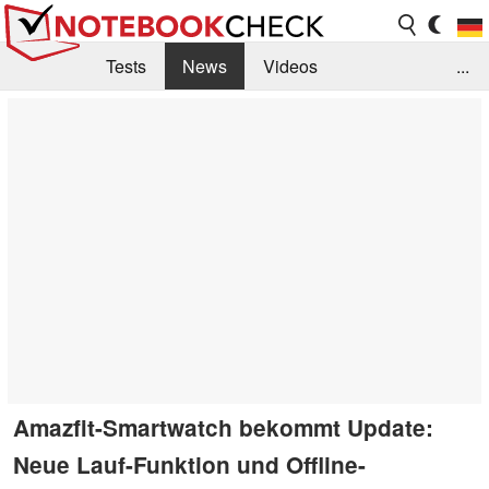
Tests
News
Videos
...
Benchmarks & Tech
Externe Tests
Kaufberatung
Deals
Suche
Jobs
Forum
Amazfit-Smartwatch bekommt Update:
Neue Lauf-Funktion und Offline-