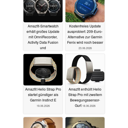
Amazfit-Smartwatch
Kostenfreies Update
erhält großes Update
ausprobiert: 209-Euro-
mit OmniRecorder,
Alternative zur Garmin
Activity Data Fusion
Fenix wird noch besser
und
23.06.2026
Navigationsfunktionen
24.06.2026
Amazfit Helio Strap Pro
Amazfit enthüllt Helio
startet günstiger als
Strap Pro mit zweitem
Garmin Instinct E
Bewegungssensor-
Gurt
19.06.2026
18.06.2026