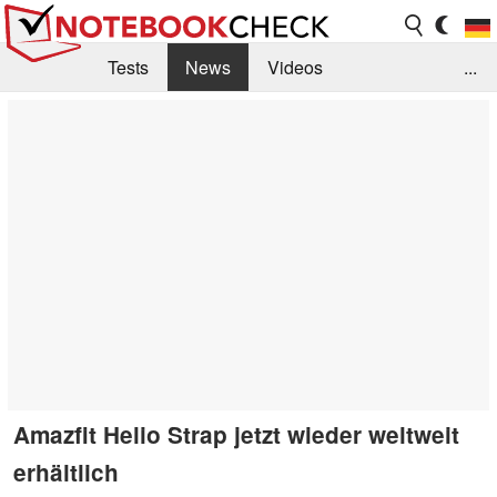
Tests
News
Videos
...
Benchmarks & Tech
Externe Tests
Kaufberatung
Deals
Suche
Jobs
Forum
Amazfit Helio Strap jetzt wieder weltweit
erhältlich