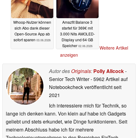
Whoop-Nutzer können
Amazfit Balance 3
sich Abo dank dieser
startet für 369€ mit
Open-Source App ab
3.000 Nits AMOLED-
sofort sparen
Display und 64 GB
03.06.2026
Speicher
02.06.2026
Weitere Artikel
anzeigen
Autor des
Originals
:
Polly Allcock
-
Senior Tech Writer
- 5962 Artikel auf
Notebookcheck veröffentlicht
seit
2021
Ich interessiere mich für Technik, so
lange ich denken kann. Von klein auf habe ich Gadgets
geliebt und stets erkundet, wie Dinge funktionieren. Seit
meinem Abschluss habe ich für mehrere
Technologieunternehmen in den Bereichen FinTech,