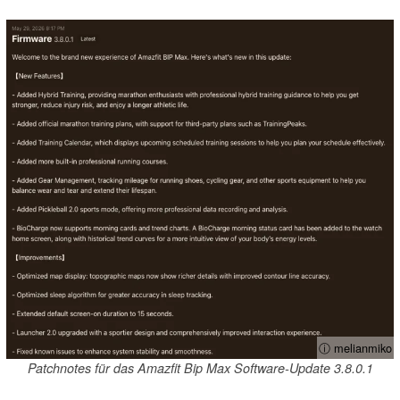
ⓘ melianmiko
Patchnotes für das Amazfit Bip Max Software-Update 3.8.0.1