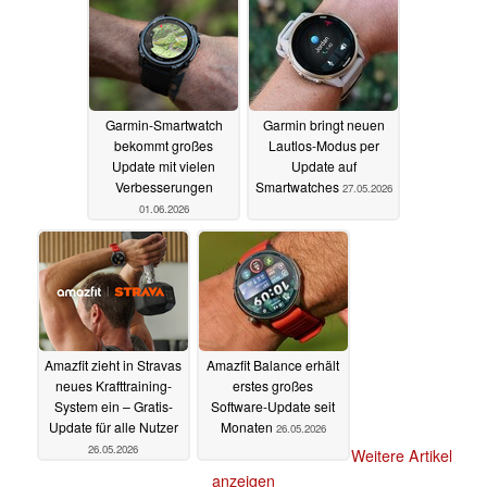
Garmin-Smartwatch
Garmin bringt neuen
bekommt großes
Lautlos-Modus per
Update mit vielen
Update auf
Verbesserungen
Smartwatches
27.05.2026
01.06.2026
Amazfit zieht in Stravas
Amazfit Balance erhält
neues Krafttraining-
erstes großes
System ein – Gratis-
Software-Update seit
Update für alle Nutzer
Monaten
26.05.2026
26.05.2026
Weitere Artikel
anzeigen