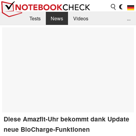
Tests
News
Videos
...
Benchmarks & Tech
Externe Tests
Kaufberatung
Deals
Suche
Jobs
Forum
Diese Amazfit-Uhr bekommt dank Update
neue BioCharge-Funktionen