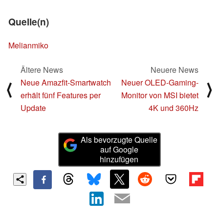
Quelle(n)
Melianmiko
Ältere News
Neuere News
Neue Amazfit-Smartwatch
Neuer OLED-Gaming-
⟨
⟩
erhält fünf Features per
Monitor von MSI bietet
Update
4K und 360Hz
Als bevorzugte Quelle
auf Google
hinzufügen