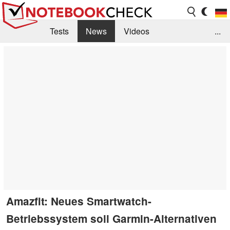
Tests
News
Videos
...
Benchmarks & Tech
Externe Tests
Kaufberatung
Deals
Suche
Jobs
Forum
Amazfit: Neues Smartwatch-
Betriebssystem soll Garmin-Alternativen