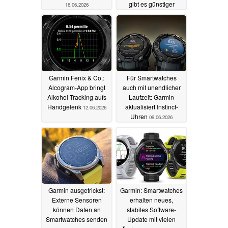
gibt es günstiger
16.06.2026
14.06.2026
Garmin Fenix & Co.:
Für Smartwatches
Alcogram-App bringt
auch mit unendlicher
Alkohol-Tracking aufs
Laufzeit: Garmin
Handgelenk
aktualisiert Instinct-
12.06.2026
Uhren
09.06.2026
Garmin ausgetrickst:
Garmin: Smartwatches
Externe Sensoren
erhalten neues,
können Daten an
stabiles Software-
Smartwatches senden
Update mit vielen