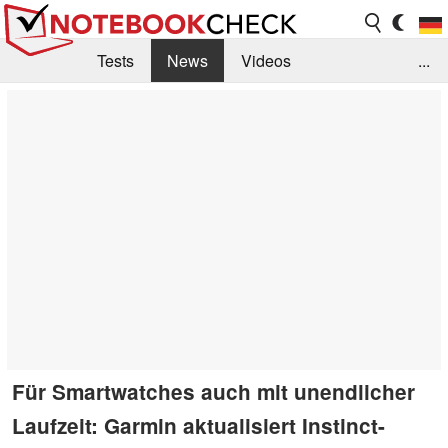
Tests
News
Videos
...
Benchmarks & Tech
Externe Tests
Kaufberatung
Deals
Suche
Jobs
Forum
Für Smartwatches auch mit unendlicher
Laufzeit: Garmin aktualisiert Instinct-