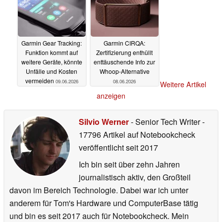
Garmin Gear Tracking:
Garmin CIRQA:
Funktion kommt auf
Zertifizierung enthüllt
weitere Geräte, könnte
enttäuschende Info zur
Unfälle und Kosten
Whoop-Alternative
vermeiden
09.06.2026
08.06.2026
Weitere Artikel
anzeigen
Silvio Werner
- Senior Tech Writer
-
17796 Artikel auf Notebookcheck
veröffentlicht
seit 2017
Ich bin seit über zehn Jahren
journalistisch aktiv, den Großteil
davon im Bereich Technologie. Dabei war ich unter
anderem für Tom's Hardware und ComputerBase tätig
und bin es seit 2017 auch für Notebookcheck. Mein