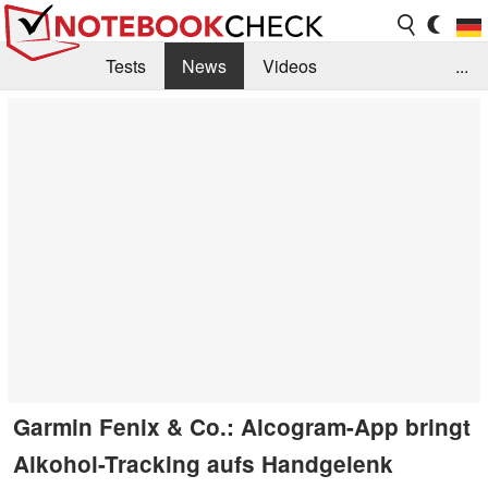
Tests
News
Videos
...
Benchmarks & Tech
Externe Tests
Kaufberatung
Deals
Suche
Jobs
Forum
Garmin Fenix & Co.: Alcogram-App bringt
Alkohol-Tracking aufs Handgelenk