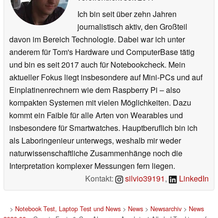
Ich bin seit über zehn Jahren
journalistisch aktiv, den Großteil
davon im Bereich Technologie. Dabei war ich unter
anderem für Tom's Hardware und ComputerBase tätig
und bin es seit 2017 auch für Notebookcheck. Mein
aktueller Fokus liegt insbesondere auf Mini-PCs und auf
Einplatinenrechnern wie dem Raspberry Pi – also
kompakten Systemen mit vielen Möglichkeiten. Dazu
kommt ein Faible für alle Arten von Wearables und
insbesondere für Smartwatches. Hauptberuflich bin ich
als Laboringenieur unterwegs, weshalb mir weder
naturwissenschaftliche Zusammenhänge noch die
Interpretation komplexer Messungen fern liegen.
Kontakt:
silvio39191
,
LinkedIn
>
Notebook Test, Laptop Test und News
>
News
>
Newsarchiv
>
News