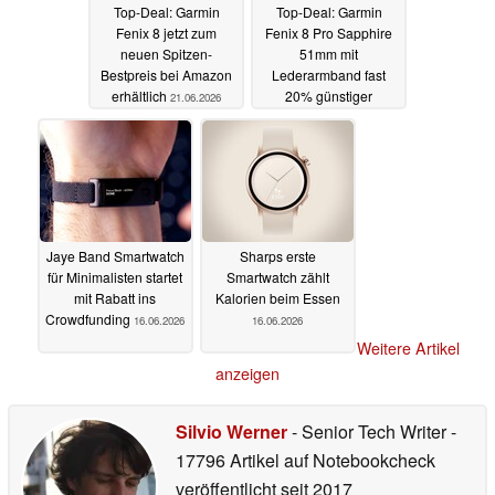
Top-Deal: Garmin
Top-Deal: Garmin
Fenix 8 jetzt zum
Fenix 8 Pro Sapphire
neuen Spitzen-
51mm mit
Bestpreis bei Amazon
Lederarmband fast
erhältlich
20% günstiger
21.06.2026
19.06.2026
Jaye Band Smartwatch
Sharps erste
für Minimalisten startet
Smartwatch zählt
mit Rabatt ins
Kalorien beim Essen
Crowdfunding
16.06.2026
16.06.2026
Weitere Artikel
anzeigen
Silvio Werner
- Senior Tech Writer
-
17796 Artikel auf Notebookcheck
veröffentlicht
seit 2017