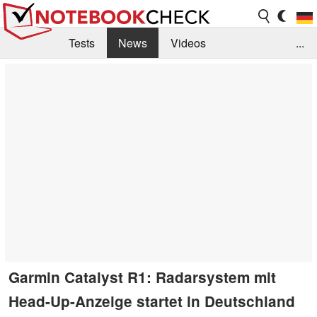
Tests
News
Videos
...
Benchmarks & Tech
Externe Tests
Kaufberatung
Deals
Suche
Jobs
Forum
Garmin Catalyst R1: Radarsystem mit
Head-Up-Anzeige startet in Deutschland