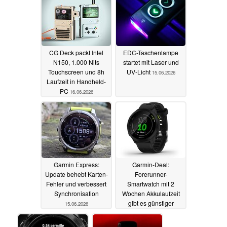
CG Deck packt Intel
EDC-Taschenlampe
N150, 1.000 Nits
startet mit Laser und
Touchscreen und 8h
UV-Licht
15.06.2026
Laufzeit in Handheld-
PC
16.06.2026
Garmin Express:
Garmin-Deal:
Update behebt Karten-
Forerunner-
Fehler und verbessert
Smartwatch mit 2
Synchronisation
Wochen Akkulaufzeit
gibt es günstiger
15.06.2026
14.06.2026