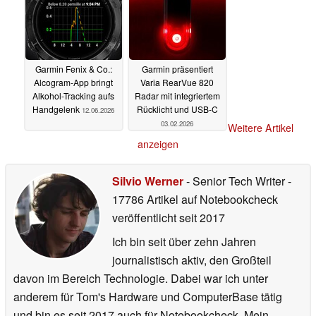
Garmin Fenix & Co.:
Garmin präsentiert
Alcogram-App bringt
Varia RearVue 820
Alkohol-Tracking aufs
Radar mit integriertem
Handgelenk
Rücklicht und USB-C
12.06.2026
03.02.2026
Weitere Artikel
anzeigen
Silvio Werner
- Senior Tech Writer
-
17786 Artikel auf Notebookcheck
veröffentlicht
seit 2017
Ich bin seit über zehn Jahren
journalistisch aktiv, den Großteil
davon im Bereich Technologie. Dabei war ich unter
anderem für Tom's Hardware und ComputerBase tätig
und bin es seit 2017 auch für Notebookcheck. Mein