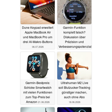
Dune Keypad erweitert
Garmin-Funktion
Apple MacBook Air
komplett falsch?
und MacBook Pro um
Diskussion über
drei AI-Makro-Buttons
Präzision und
Verbesserungspotenziale
06.07.2026
21.06.2026
Garmin-Bestpreis:
Ultrahuman M2 Live
Schicke Smartwatch
soll Blutzucker-Tracking
mit vielen Funktionen
günstiger machen,
zum Top-Preis bei
auch ohne Abo
Amazon
21.06.2026
18.06.2026