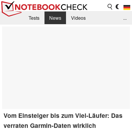
Tests
News
Videos
...
Benchmarks & Tech
Externe Tests
Kaufberatung
Deals
Suche
Jobs
Forum
Vom Einsteiger bis zum Viel-Läufer: Das
verraten Garmin-Daten wirklich