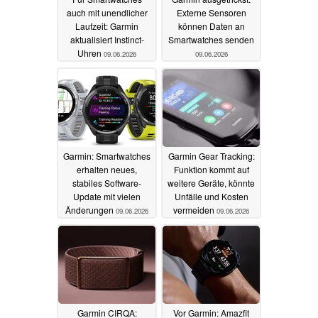
auch mit unendlicher
Externe Sensoren
Laufzeit: Garmin
können Daten an
aktualisiert Instinct-
Smartwatches senden
Uhren
09.06.2026
09.06.2026
Garmin: Smartwatches
Garmin Gear Tracking:
erhalten neues,
Funktion kommt auf
stabiles Software-
weitere Geräte, könnte
Update mit vielen
Unfälle und Kosten
Änderungen
vermeiden
09.06.2026
09.06.2026
Garmin CIRQA:
Vor Garmin: Amazfit