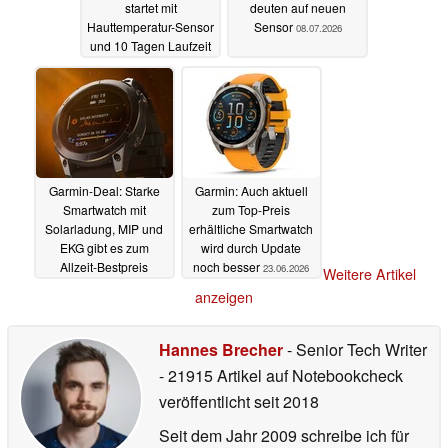
startet mit
deuten auf neuen
Hauttemperatur-Sensor
Sensor
08.07.2026
und 10 Tagen Laufzeit
08.07.2026
Garmin-Deal: Starke
Garmin: Auch aktuell
Smartwatch mit
zum Top-Preis
Solarladung, MIP und
erhältliche Smartwatch
EKG gibt es zum
wird durch Update
Allzeit-Bestpreis
noch besser
23.06.2026
Weitere Artikel
06.07.2026
anzeigen
Hannes Brecher
- Senior Tech Writer
- 21915 Artikel auf Notebookcheck
veröffentlicht
seit 2018
Seit dem Jahr 2009 schreibe ich für