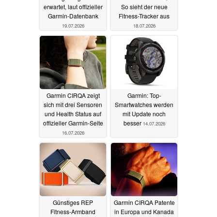
erwartet, laut offizieller
So sieht der neue
Garmin-Datenbank
Fitness-Tracker aus
19.07.2026
18.07.2026
Garmin CIRQA zeigt
Garmin: Top-
sich mit drei Sensoren
Smartwatches werden
und Health Status auf
mit Update noch
offizieller Garmin-Seite
besser
14.07.2026
16.07.2026
Günstiges REP
Garmin CIRQA Patente
Fitness-Armband
in Europa und Kanada