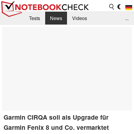
Tests
News
Videos
...
Benchmarks & Tech
Externe Tests
Kaufberatung
Deals
Suche
Jobs
Forum
Garmin CIRQA soll als Upgrade für
Garmin Fenix 8 und Co. vermarktet