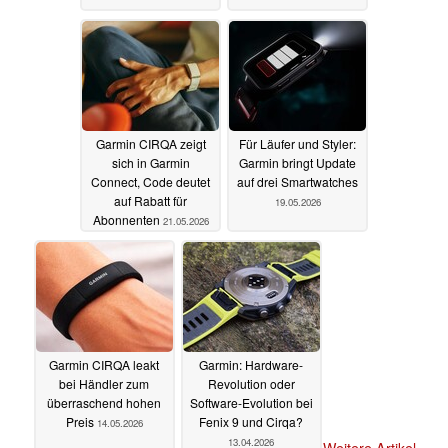
Garmin CIRQA zeigt
Für Läufer und Styler:
sich in Garmin
Garmin bringt Update
Connect, Code deutet
auf drei Smartwatches
auf Rabatt für
19.05.2026
Abonnenten
21.05.2026
Garmin CIRQA leakt
Garmin: Hardware-
bei Händler zum
Revolution oder
überraschend hohen
Software-Evolution bei
Preis
Fenix 9 und Cirqa?
14.05.2026
13.04.2026