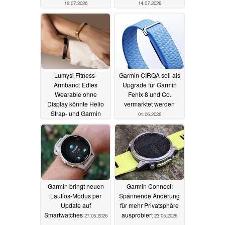
19.07.2026
14.07.2026
Lumysi Fitness-
Garmin CIRQA soll als
Armband: Edles
Upgrade für Garmin
Wearable ohne
Fenix 8 und Co.
Display könnte Helio
vermarktet werden
Strap- und Garmin
01.06.2026
CIRQA-Alternative sein
25.06.2026
Garmin bringt neuen
Garmin Connect:
Lautlos-Modus per
Spannende Änderung
Update auf
für mehr Privatsphäre
Smartwatches
ausprobiert
27.05.2026
23.05.2026