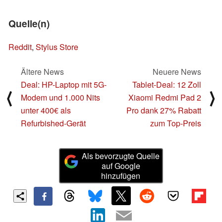
Quelle(n)
Reddit
,
Stylus Store
Ältere News
Neuere News
Deal: HP-Laptop mit 5G-
Tablet-Deal: 12 Zoll
⟨
⟩
Modem und 1.000 Nits
Xiaomi Redmi Pad 2
unter 400€ als
Pro dank 27% Rabatt
Refurbished-Gerät
zum Top-Preis
Als bevorzugte Quelle
auf Google
hinzufügen