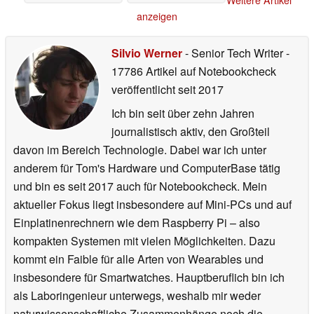
Weitere Artikel
anzeigen
Silvio Werner
- Senior Tech Writer
-
17786 Artikel auf Notebookcheck
veröffentlicht
seit 2017
Ich bin seit über zehn Jahren
journalistisch aktiv, den Großteil
davon im Bereich Technologie. Dabei war ich unter
anderem für Tom's Hardware und ComputerBase tätig
und bin es seit 2017 auch für Notebookcheck. Mein
aktueller Fokus liegt insbesondere auf Mini-PCs und auf
Einplatinenrechnern wie dem Raspberry Pi – also
kompakten Systemen mit vielen Möglichkeiten. Dazu
kommt ein Faible für alle Arten von Wearables und
insbesondere für Smartwatches. Hauptberuflich bin ich
als Laboringenieur unterwegs, weshalb mir weder
naturwissenschaftliche Zusammenhänge noch die