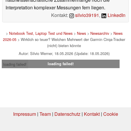
Interpretation komplexer Messungen fern liegen.
Kontakt:
silvio39191
,
LinkedIn
>
Notebook Test, Laptop Test und News
>
News
>
Newsarchiv
>
News
2026-05
> Wirklich so teuer? Welchen Mehrwert der Garmin Cirqa-Tracker
(nicht) bieten könnte
Autor: Silvio Werner, 18.05.2026 (Update: 18.05.2026)
loading failed!
loading failed!
Impressum
|
Team
|
Datenschutz
|
Kontakt
|
Cookie
Einstellungen
| 01.08.2026 19:38
* Beim Kauf über einen Affiliate-Link kann Notebookcheck eine Vergütung