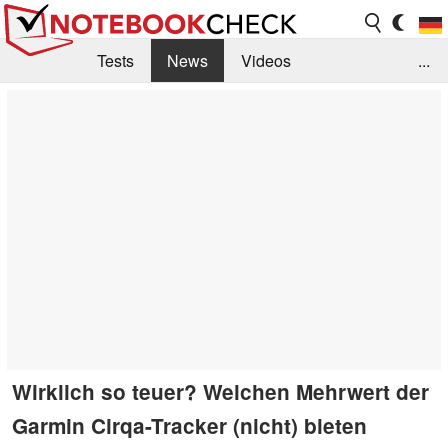
Tests
News
Videos
...
Benchmarks & Tech
Externe Tests
Kaufberatung
Deals
Suche
Jobs
Forum
Wirklich so teuer? Welchen Mehrwert der
Garmin Cirqa-Tracker (nicht) bieten