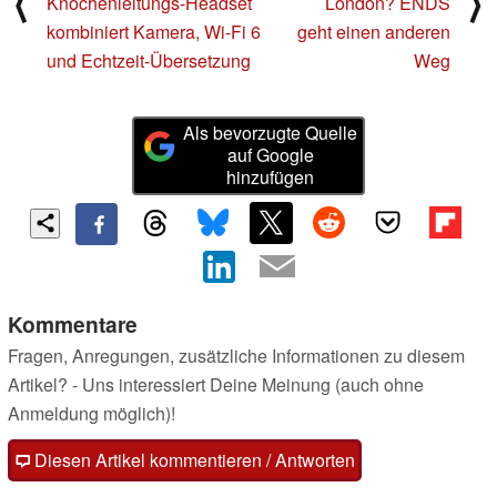
⟨
⟩
Knochenleitungs-Headset
London? ENDS
kombiniert Kamera, Wi-Fi 6
geht einen anderen
und Echtzeit-Übersetzung
Weg
Als bevorzugte Quelle
auf Google
hinzufügen
Kommentare
Fragen, Anregungen, zusätzliche Informationen zu diesem
Artikel? - Uns interessiert Deine Meinung (auch ohne
Anmeldung möglich)!
Diesen Artikel kommentieren / Antworten