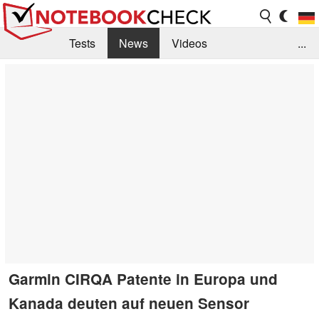
Tests
News
Videos
...
Benchmarks & Tech
Externe Tests
Kaufberatung
Deals
Suche
Jobs
Forum
Garmin CIRQA Patente in Europa und
Kanada deuten auf neuen Sensor